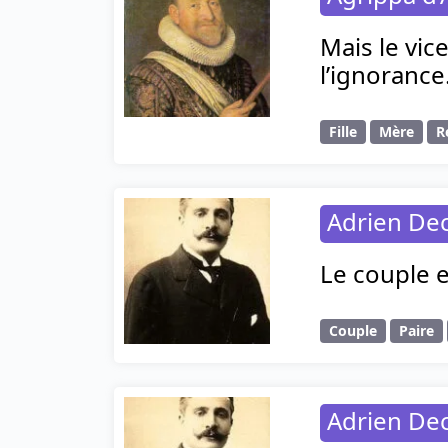
Mais le vice
l’ignorance
Fille
Mère
R
Adrien Dec
Le couple e
Couple
Paire
Adrien Dec