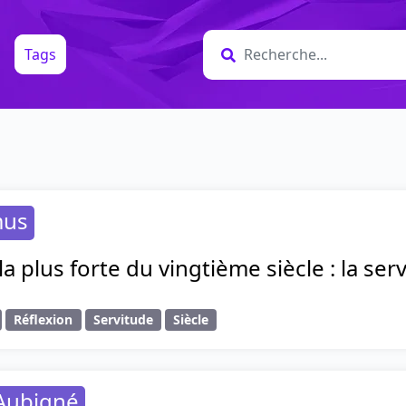
Tags
mus
la plus forte du vingtième siècle : la ser
Réflexion
Servitude
Siècle
'Aubigné