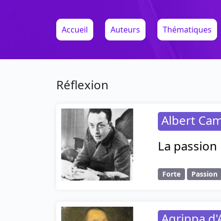
Accueil
Auteurs
Thématiques
Réflexion
Albert Ca
La passion 
Forte
Passion
Agrippa d