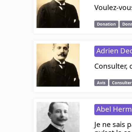
Voulez-vou
Donation
Don
Adrien Dec
Consulter, 
Avis
Consulter
Abel Herm
Je ne sais 