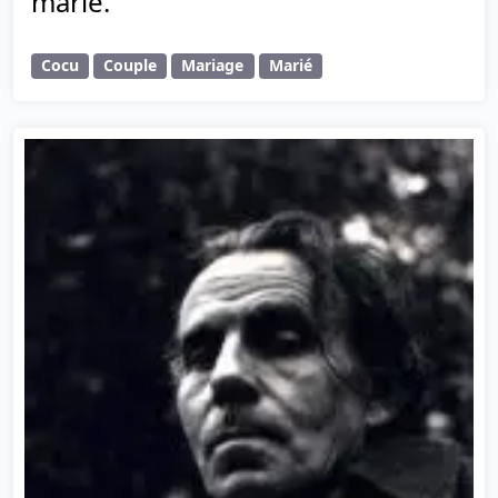
marié.
Cocu
Couple
Mariage
Marié