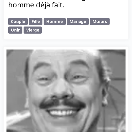
homme déjà fait.
Couple
Fille
Homme
Mariage
Mœurs
Unir
Vierge