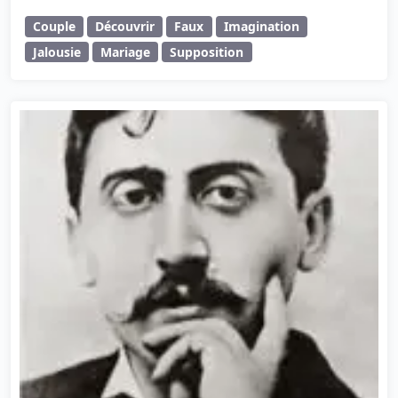
Couple
Découvrir
Faux
Imagination
Jalousie
Mariage
Supposition