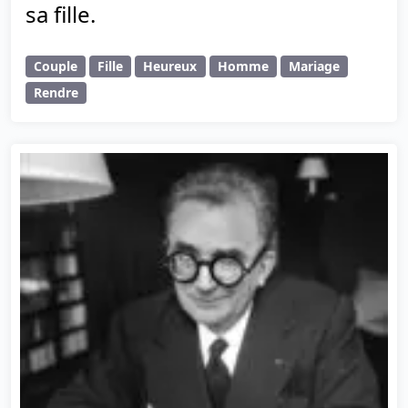
sa fille.
Couple
Fille
Heureux
Homme
Mariage
Rendre