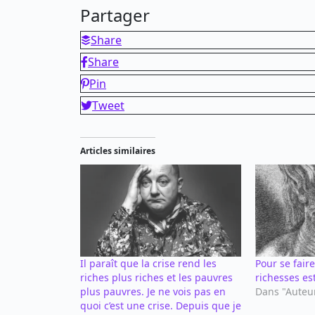
Partager
Share
Share
Pin
Tweet
Articles similaires
Il paraît que la crise rend les
Pour se fair
riches plus riches et les pauvres
richesses est
plus pauvres. Je ne vois pas en
Dans "Auteu
quoi c’est une crise. Depuis que je