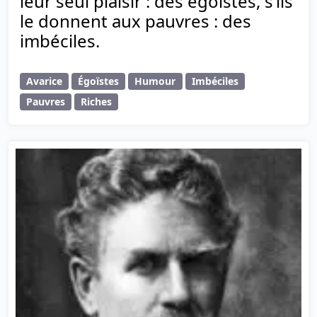
leur seul plaisir : des égoïstes, s’ils
le donnent aux pauvres : des
imbéciles.
Avarice
Égoïstes
Humour
Imbéciles
Pauvres
Riches