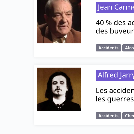
Jean Carm
40 % des ac
des buveur
Accidents
Alco
Alfred Jarr
Les acciden
les guerres
Accidents
Che