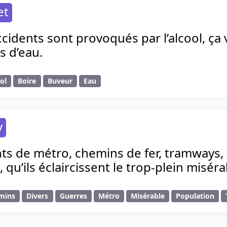
et
cidents sont provoqués par l’alcool, ça 
s d’eau.
ol
Boire
Buveur
Eau
y
ts de métro, chemins de fer, tramways,
, qu’ils éclaircissent le trop-plein misér
mins
Divers
Guerres
Métro
Misérable
Population