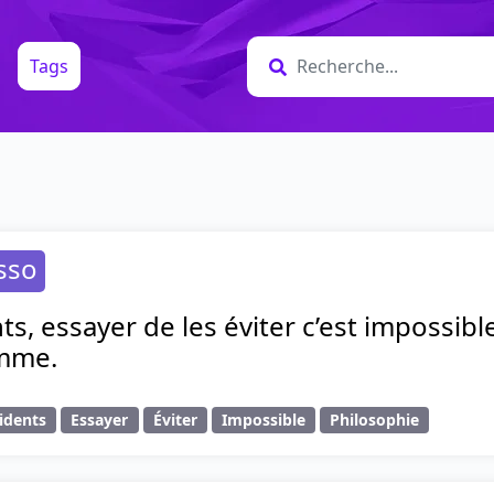
Tags
sso
ts, essayer de les éviter c’est impossibl
omme.
idents
Essayer
Éviter
Impossible
Philosophie