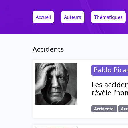
Accueil
Auteurs
Thématiques
Accidents
Pablo Pica
Les acciden
révèle l’h
Accidentel
Acc