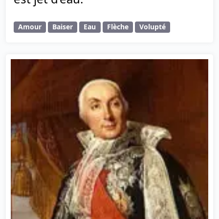
Amour
Baiser
Eau
Flèche
Volupté