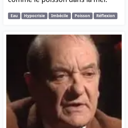
Eau
Hypocrisie
Imbécile
Poisson
Réflexion