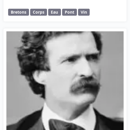
Bretons
Corps
Eau
Pont
Vin