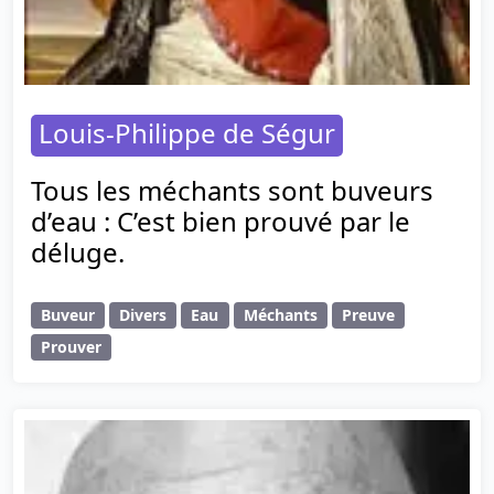
Louis-Philippe de Ségur
Tous les méchants sont buveurs
d’eau : C’est bien prouvé par le
déluge.
Buveur
Divers
Eau
Méchants
Preuve
Prouver