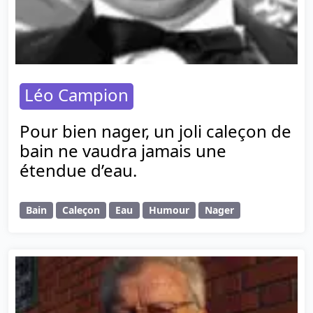
Léo Campion
Pour bien nager, un joli caleçon de
bain ne vaudra jamais une
étendue d’eau.
Bain
Caleçon
Eau
Humour
Nager