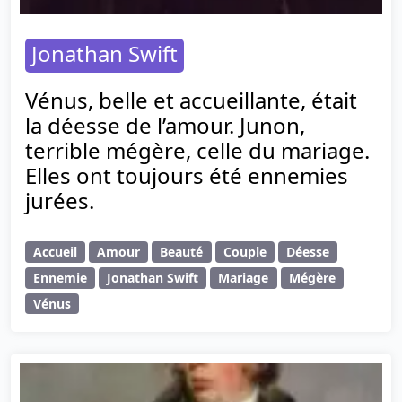
Jonathan Swift
Vénus, belle et accueillante, était
la déesse de l’amour. Junon,
terrible mégère, celle du mariage.
Elles ont toujours été ennemies
jurées.
Accueil
Amour
Beauté
Couple
Déesse
Ennemie
Jonathan Swift
Mariage
Mégère
Vénus