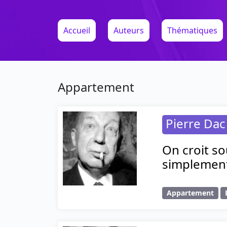
Accueil
Auteurs
Thématiques
Appartement
Pierre Dac
On croit so
simplement
Appartement