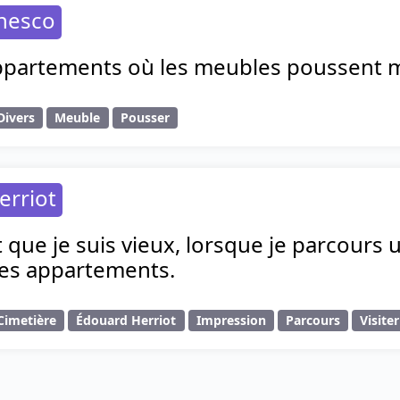
nesco
 appartements où les meubles poussent m
Divers
Meuble
Pousser
erriot
que je suis vieux, lorsque je parcours un
des appartements.
Cimetière
Édouard Herriot
Impression
Parcours
Visiter