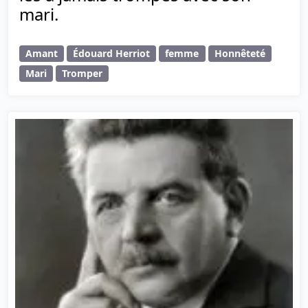
mari.
Amant
Édouard Herriot
femme
Honnêteté
Mari
Tromper