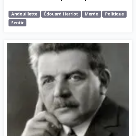
Andouillette
Édouard Herriot
Merde
Politique
Sentir