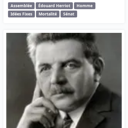
Assemblée
Édouard Herriot
Homme
Idées Fixes
Mortalité
Sénat