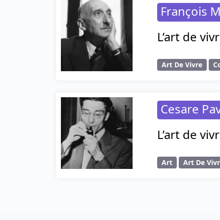
François M
L’art de vi
Art De Vivre
C
Cesare Pa
L’art de vi
Art
Art De Viv