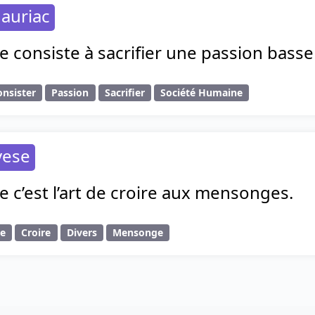
auriac
vre consiste à sacrifier une passion bass
onsister
Passion
Sacrifier
Société Humaine
vese
vre c’est l’art de croire aux mensonges.
re
Croire
Divers
Mensonge