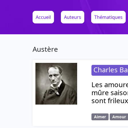
Accueil
Auteurs
Thématiques
Austère
Charles Ba
Les amoure
mûre saison
sont frile
Aimer
Amour