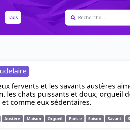
Tags
udelaire
ux fervents et les savants austères aim
, les chats puissants et doux, orgueil
ux et comme eux sédentaires.
Austère
Maison
Orgueil
Poésie
Saison
Savant
S