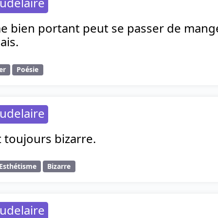
udelaire
 bien portant peut se passer de mange
ais.
er
Poésie
udelaire
 toujours bizarre.
 Esthétisme
Bizarre
udelaire