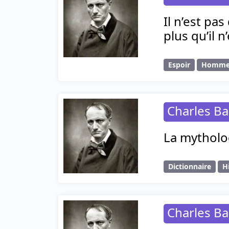
Il n’est pa
plus qu’il n
Espoir
Homm
Charles Ba
La mytholog
Dictionnaire
H
Charles Ba