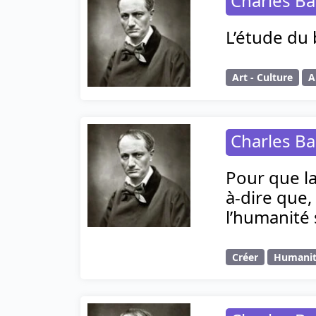
Charles Ba
L’étude du 
Art - Culture
A
Charles Ba
Pour que la 
à-dire que,
l’humanité 
Créer
Humani