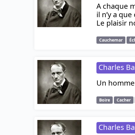
A chaque m
il n’y a qu
Le plaisir n
Cauchemar
Éc
Charles Ba
Un homme qu
Boire
Cacher
Charles Ba