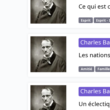
Ce qui est c
Esprit
Esprit -
Charles Ba
Les nation
Amitié
Famille
Charles Ba
Un éclectiq