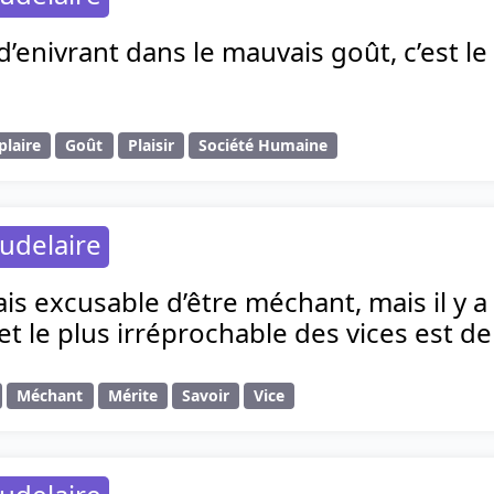
 d’enivrant dans le mauvais goût, c’est le
plaire
Goût
Plaisir
Société Humaine
udelaire
is excusable d’être méchant, mais il y a
 et le plus irréprochable des vices est de
Méchant
Mérite
Savoir
Vice