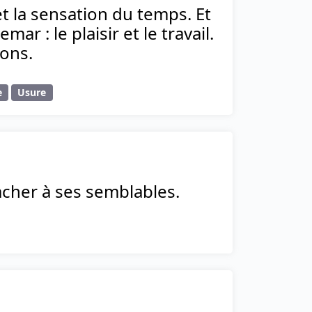
 la sensation du temps. Et
r : le plaisir et le travail.
sons.
e
Usure
acher à ses semblables.