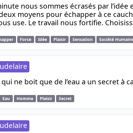
inute nous sommes écrasés par l’idée et
e deux moyens pour échapper à ce cauchema
ous use. Le travail nous fortifie. Choisis
happer
Force
Idée
Plaisir
Sensation
Société Humain
udelaire
i ne boit que de l’eau a un secret à c
Eau
Homme
Plaisir
Secret
udelaire