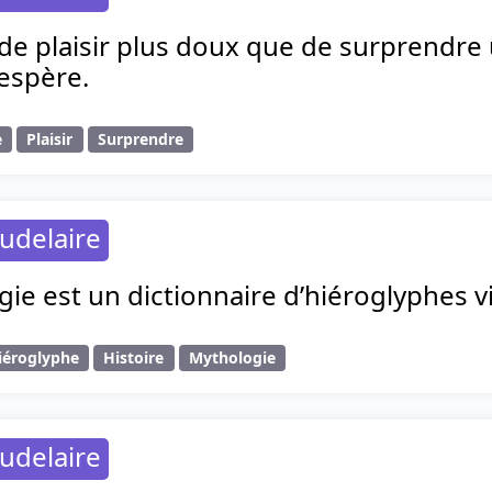
s de plaisir plus doux que de surprend
’espère.
e
Plaisir
Surprendre
udelaire
ie est un dictionnaire d’hiéroglyphes v
iéroglyphe
Histoire
Mythologie
udelaire