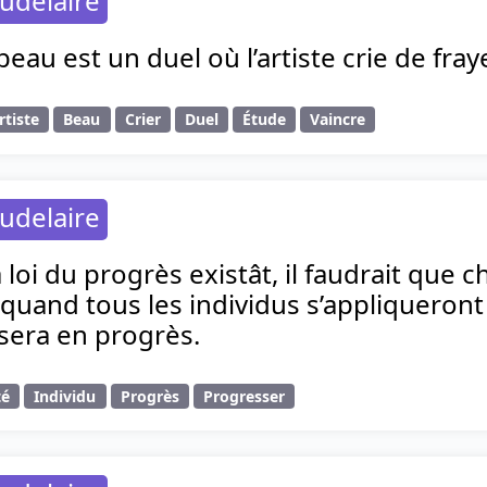
udelaire
beau est un duel où l’artiste crie de fray
rtiste
Beau
Crier
Duel
Étude
Vaincre
udelaire
loi du progrès existât, il faudrait que ch
 quand tous les individus s’appliqueront 
sera en progrès.
té
Individu
Progrès
Progresser