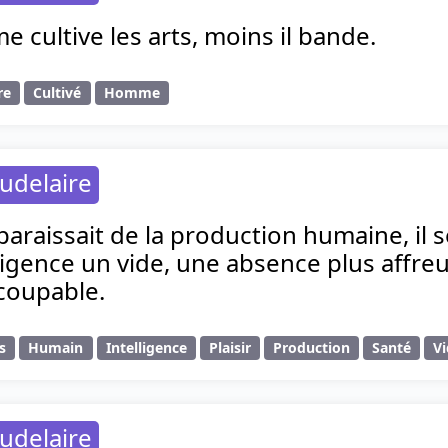
e cultive les arts, moins il bande.
re
Cultivé
Homme
udelaire
sparaissait de la production humaine, il s
lligence un vide, une absence plus affre
 coupable.
s
Humain
Intelligence
Plaisir
Production
Santé
V
udelaire