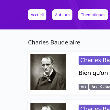
Accueil
Auteurs
Thématiques
Charles Baudelaire
Charles Ba
Bien qu’on 
Art
Art - Cultu
Charles Ba