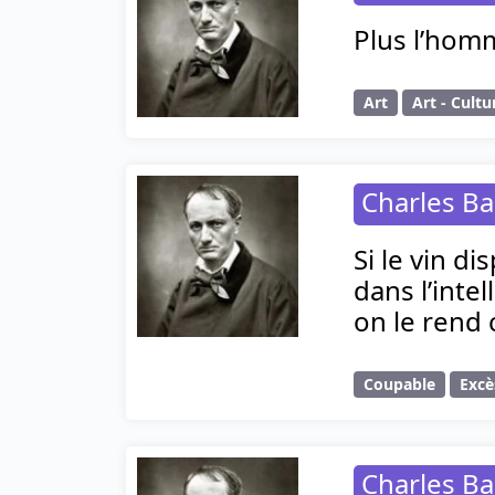
Plus l’homm
Art
Art - Cultu
Charles Ba
Si le vin di
dans l’inte
on le rend
Coupable
Excè
Charles Ba