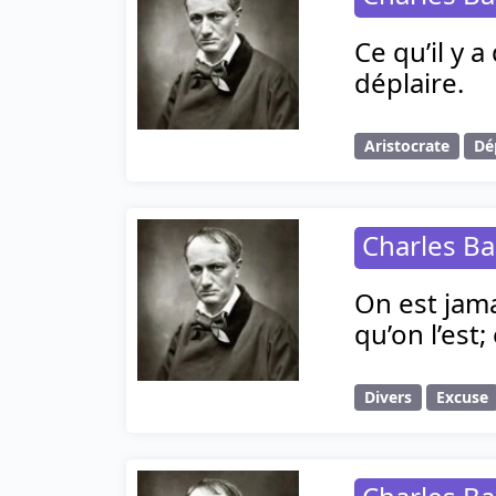
Ce qu’il y a
déplaire.
Aristocrate
Dé
Charles Ba
On est jama
qu’on l’est;
Divers
Excuse