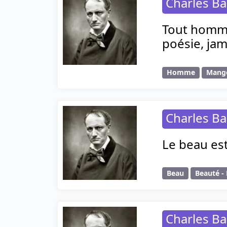
Charles Ba
Tout homme
poésie, jam
Homme
Mang
Charles Ba
Le beau est
Beau
Beauté -
Charles Ba