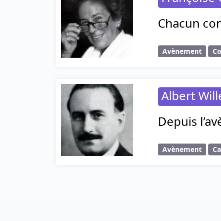
Chacun cont
Avènement
Co
Albert Wil
Depuis l’a
Avènement
C