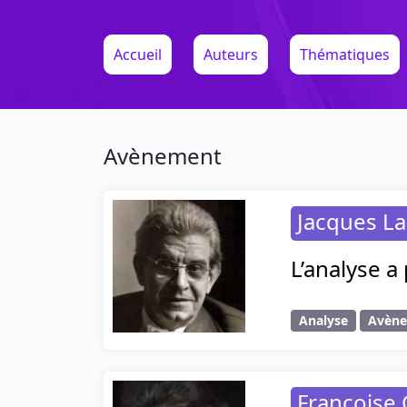
Accueil
Auteurs
Thématiques
Avènement
Jacques L
L’analyse a
Analyse
Avèn
Françoise 