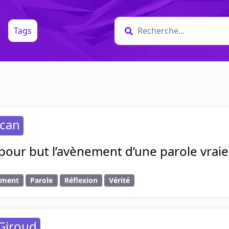
Tags
acan
 pour but l’avènement d’une parole vraie
ement
Parole
Réflexion
Vérité
Giroud