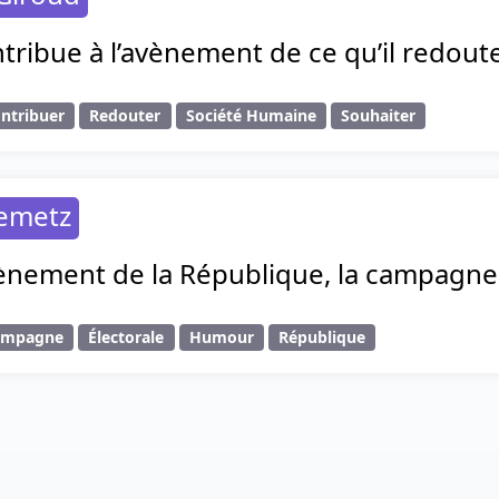
ribue à l’avènement de ce qu’il redoute,
ntribuer
Redouter
Société Humaine
Souhaiter
lemetz
vènement de la République, la campagne 
ampagne
Électorale
Humour
République