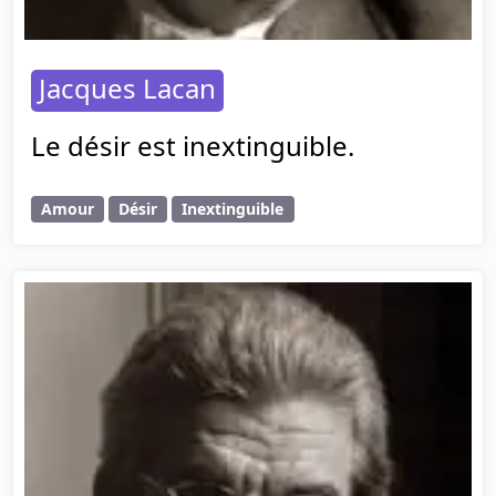
Jacques Lacan
Le désir est inextinguible.
Amour
Désir
Inextinguible