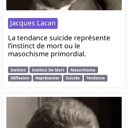
Jacques Lacan
La tendance suicide représente
l’instinct de mort ou le
masochisme primordial.
Instinct
Instinct De Mort
Masochisme
Réflexion
Représenter
Suicide
Tendance