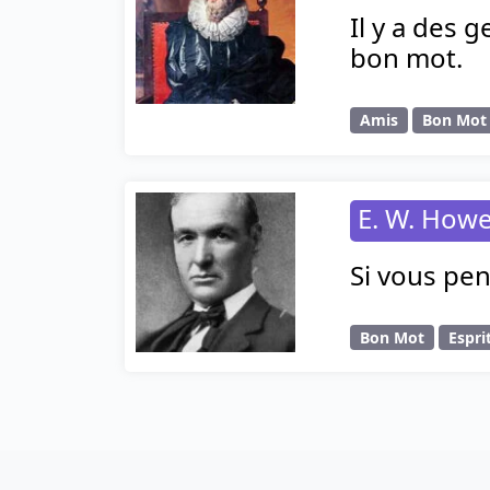
Il y a des 
bon mot.
Amis
Bon Mot
E. W. How
Si vous pen
Bon Mot
Espri