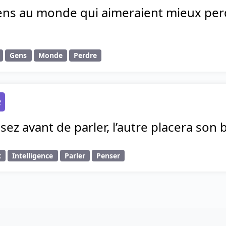
gens au monde qui aimeraient mieux per
Gens
Monde
Perdre
e
sez avant de parler, l’autre placera son
t
Intelligence
Parler
Penser