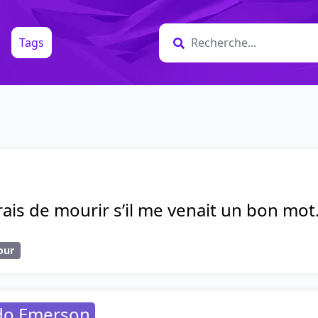
Tags
rais de mourir s’il me venait un bon mot
our
do Emerson