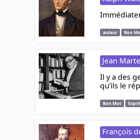
Immédiateme
auteur
Bon Mo
Jean Marte
Il y a des 
qu’ils le ré
Bon Mot
Espri
François 