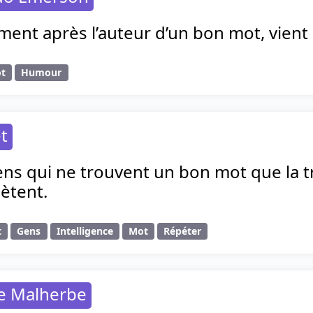
nt après l’auteur d’un bon mot, vient le
t
Humour
t
gens qui ne trouvent un bon mot que la 
pètent.
t
Gens
Intelligence
Mot
Répéter
de Malherbe