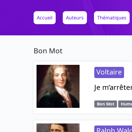
Accueil
Auteurs
Thématiques
Bon Mot
Voltaire
Je m’arrête
Bon Mot
Hum
Ralph Wal