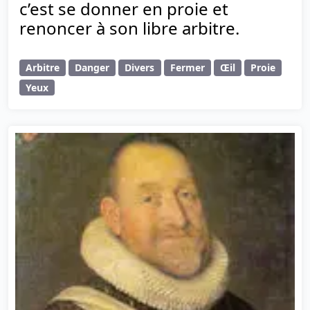
c’est se donner en proie et
renoncer à son libre arbitre.
Arbitre
Danger
Divers
Fermer
Œil
Proie
Yeux