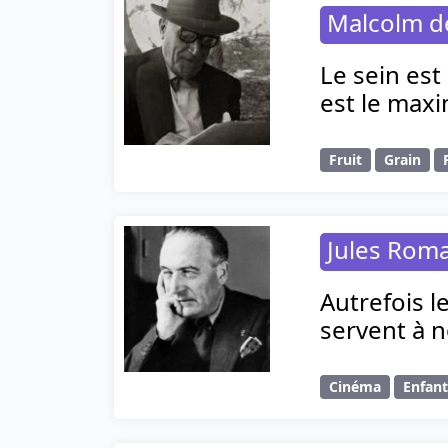
Malcolm d
Le sein est
est le maxi
Fruit
Grain
Jules Rom
Autrefois l
servent à n
Cinéma
Enfan