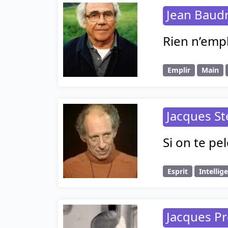
Jean Baudr
Rien n’empl
Emplir
Main
Jacques S
Si on te pe
Esprit
Intellig
Jacques Pr