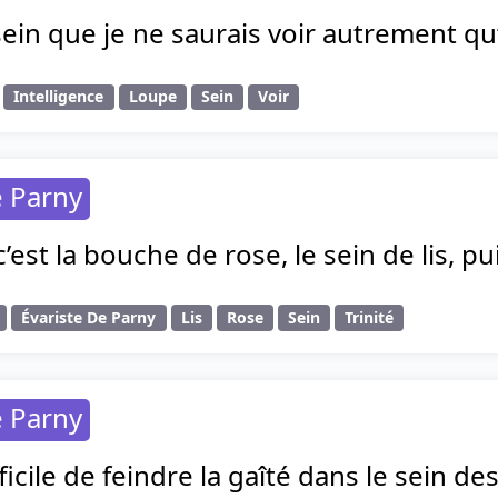
ein que je ne saurais voir autrement qu
Intelligence
Loupe
Sein
Voir
e Parny
 c’est la bouche de rose, le sein de lis, 
Évariste De Parny
Lis
Rose
Sein
Trinité
e Parny
fficile de feindre la gaîté dans le sein de