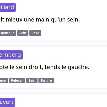
illard
it mieux une main qu’un sein.
Remplir
Sein
Sexe
ternberg
lote le sein droit, tends le gauche.
ence
Peloter
Sein
Tendre
évert