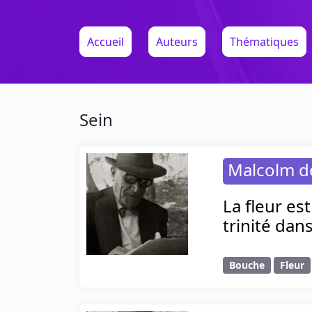
Accueil
Auteurs
Thématiques
Sein
Malcolm d
La fleur e
trinité dans
Bouche
Fleur