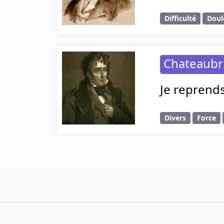
Difficulté
Doul
Chateaubr
Je reprends
Divers
Force