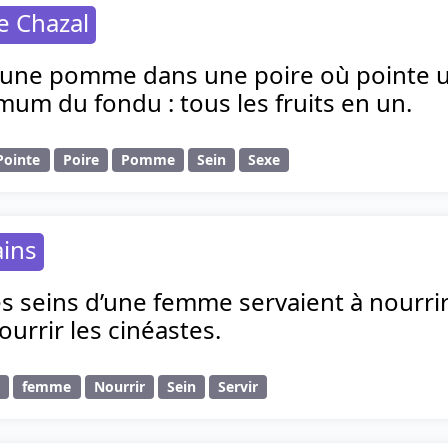
e Chazal
 une pomme dans une poire où pointe un
mum du fondu : tous les fruits en un.
Pointe
Poire
Pomme
Sein
Sexe
ains
es seins d’une femme servaient à nourrir 
ourrir les cinéastes.
t
femme
Nourrir
Sein
Servir