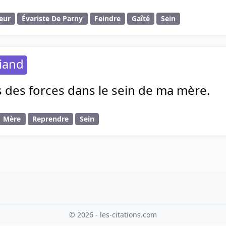
eur
Évariste De Parny
Feindre
Gaîté
Sein
iand
 des forces dans le sein de ma mère.
Mère
Reprendre
Sein
© 2026 - les-citations.com