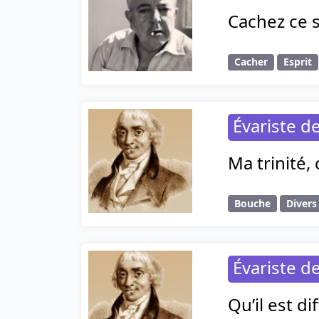
Cachez ce s
Cacher
Esprit
Évariste d
Ma trinité,
Bouche
Divers
Évariste d
Qu’il est di