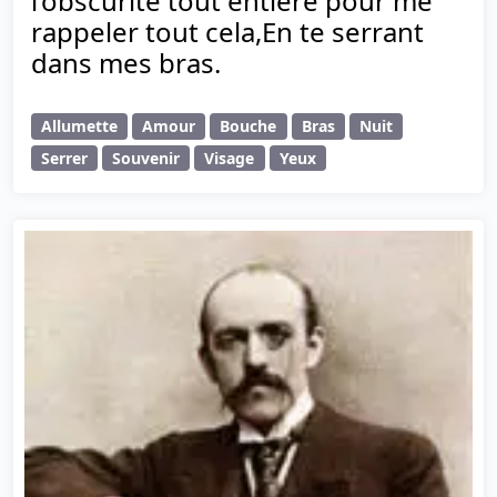
l’obscurité tout entière pour me
rappeler tout cela,En te serrant
dans mes bras.
Allumette
Amour
Bouche
Bras
Nuit
Serrer
Souvenir
Visage
Yeux