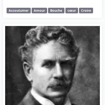
Accoutumer
Amour
Bouche
cœur
Croire