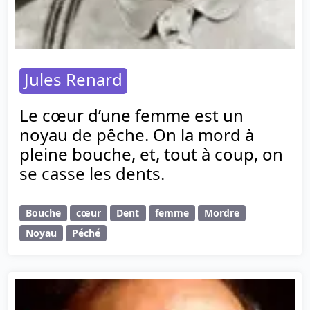
Jules Renard
Le cœur d’une femme est un
noyau de pêche. On la mord à
pleine bouche, et, tout à coup, on
se casse les dents.
Bouche
cœur
Dent
femme
Mordre
Noyau
Péché