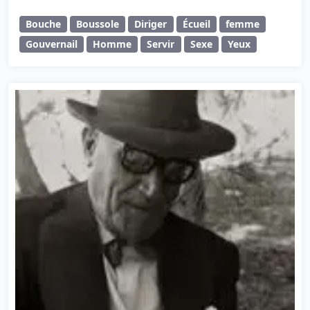
Bouche
Boussole
Diriger
Écueil
femme
Gouvernail
Homme
Servir
Sexe
Yeux