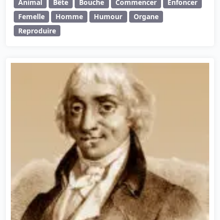
Animal
Bête
Bouche
Commencer
Enfoncer
Femelle
Homme
Humour
Organe
Reproduire