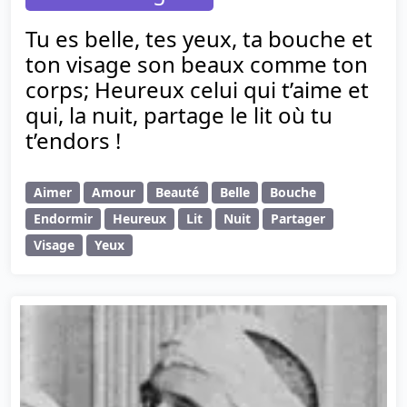
Tu es belle, tes yeux, ta bouche et
ton visage son beaux comme ton
corps; Heureux celui qui t’aime et
qui, la nuit, partage le lit où tu
t’endors !
Aimer
Amour
Beauté
Belle
Bouche
Endormir
Heureux
Lit
Nuit
Partager
Visage
Yeux