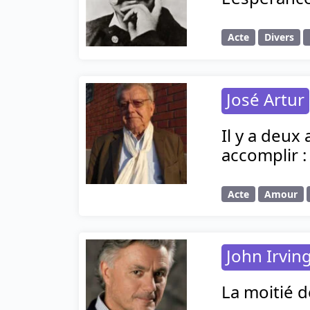
Acte
Divers
José Artur
Il y a deux
accomplir : 
Acte
Amour
John Irvin
La moitié d