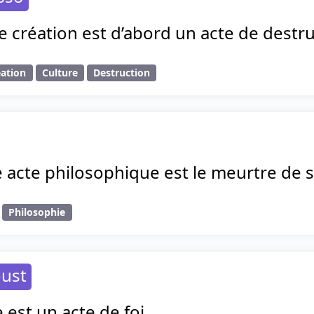
e création est d’abord un acte de destru
éation
Culture
Destruction
e acte philosophique est le meurtre de s
Philosophie
oust
 est un acte de foi.