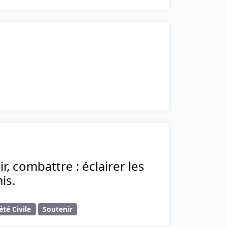
r, combattre : éclairer les
is.
été Civile
Soutenir