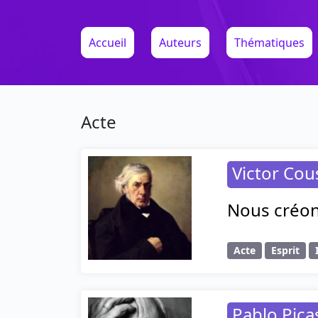
Accueil
Auteurs
Thématiques
Acte
Victor Cou
Nous créons
Acte
Esprit
Pablo Pica