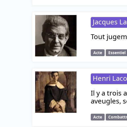
Jacques L
Tout jugem
Acte
Essentiel
Henri Laco
Il y a trois
aveugles, s
Acte
Combatt