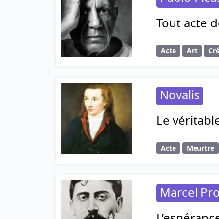
Tout acte d
Acte
Art
Cr
Novalis
Le véritabl
Acte
Meurtre
Marcel Pr
L’espérance