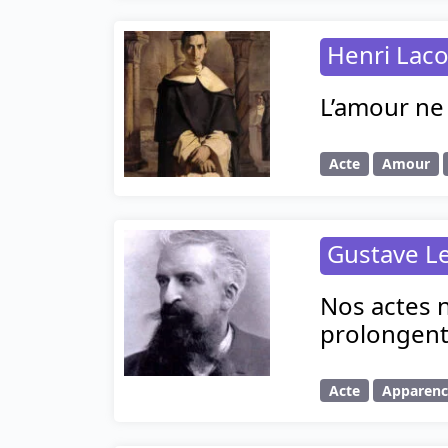
Henri Laco
L’amour ne s
Acte
Amour
Gustave L
Nos actes 
prolongent 
Acte
Apparen