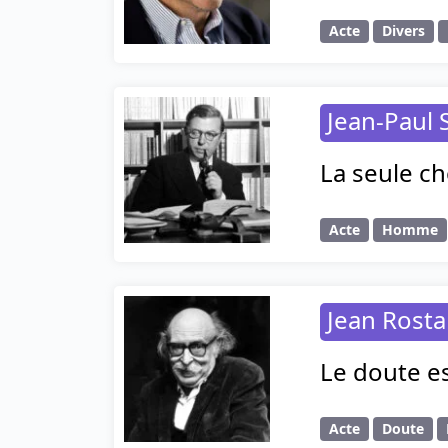
Acte
Divers
Jean-Paul 
La seule ch
Acte
Homme
Jean Rost
Le doute es
Acte
Doute