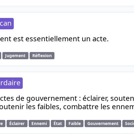
acan
ent est essentiellement un acte.
Jugement
Réflexion
rdaire
 actes de gouvernement : éclairer, souteni
outenir les faibles, combattre les ennem
re
Éclairer
Ennemi
État
Faible
Gouvernement
Soci