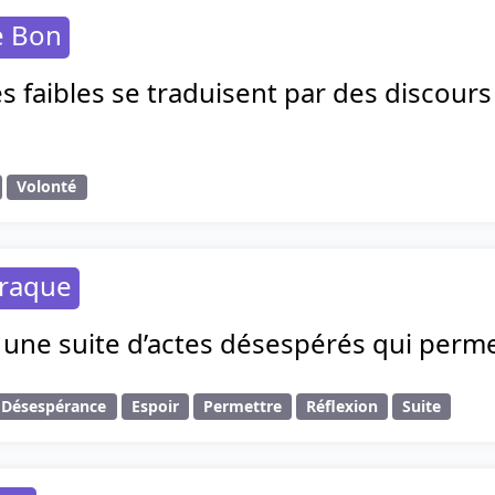
e Bon
s faibles se traduisent par des discours 
Volonté
raque
t une suite d’actes désespérés qui perme
Désespérance
Espoir
Permettre
Réflexion
Suite