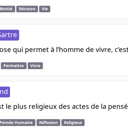
Moitié
Révision
Vie
Sartre
ose qui permet à l’homme de vivre, c’est 
Permettre
Vivre
and
t le plus religieux des actes de la pen
Pensée Humaine
Réflexion
Religieux