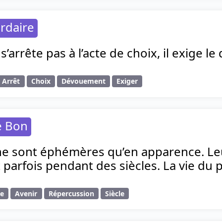
rdaire
’arrête pas à l’acte de choix, il exige le
Arrêt
Choix
Dévouement
Exiger
e Bon
ne sont éphémères qu’en apparence. Le
parfois pendant des siècles. La vie du pré
ce
Avenir
Répercussion
Siècle