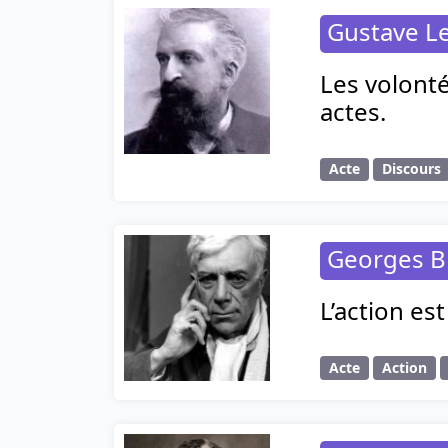
Gustave L
Les volonté
actes.
Acte
Discours
Georges B
L’action es
Acte
Action