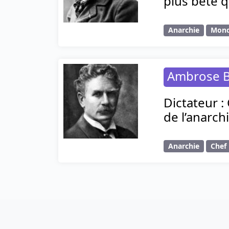
plus bête q
Anarchie
Mon
Ambrose B
Dictateur :
de l’anarchi
Anarchie
Chef