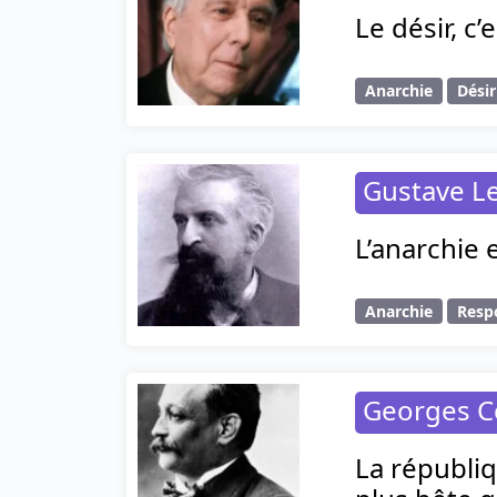
Le désir, c’
Anarchie
Désir
Gustave L
L’anarchie 
Anarchie
Resp
Georges C
La républiq