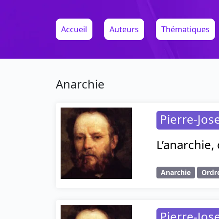
Accueil
Auteurs
Thématiques
Anarchie
Pierre-Jo
L’anarchie, 
Anarchie
Ordr
Pierre-Jo