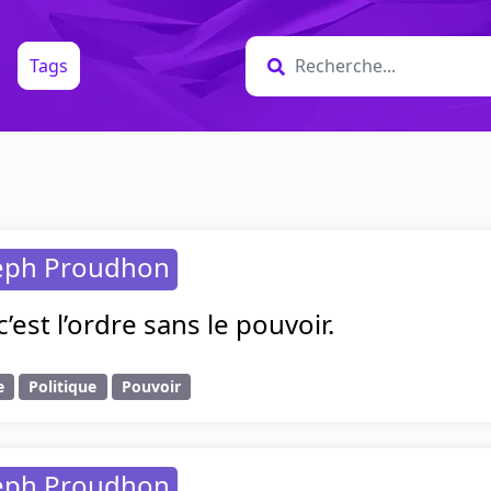
Tags
seph Proudhon
c’est l’ordre sans le pouvoir.
e
Politique
Pouvoir
seph Proudhon