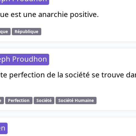
ue est une anarchie positive.
ique
République
seph Proudhon
te perfection de la société se trouve dan
e
Perfection
Société
Société Humaine
en