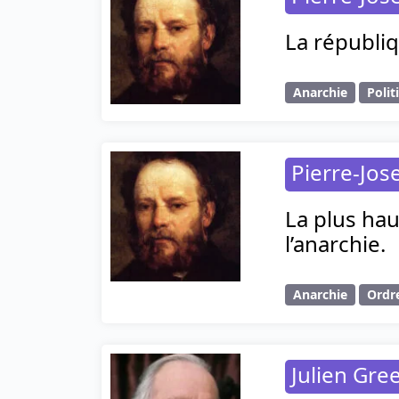
La républiq
Anarchie
Polit
Pierre-Jo
La plus hau
l’anarchie.
Anarchie
Ordr
Julien Gre