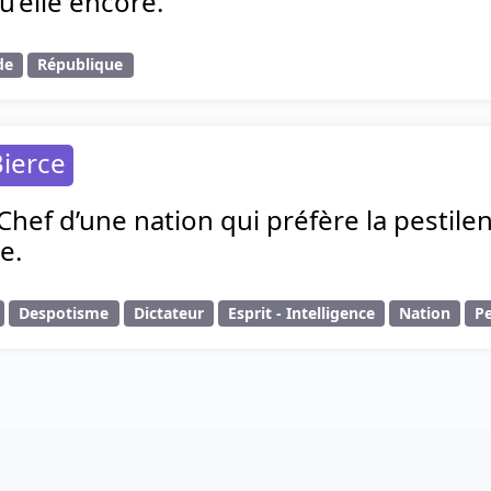
u’elle encore.
de
République
ierce
 Chef d’une nation qui préfère la pestile
e.
Despotisme
Dictateur
Esprit - Intelligence
Nation
Pe