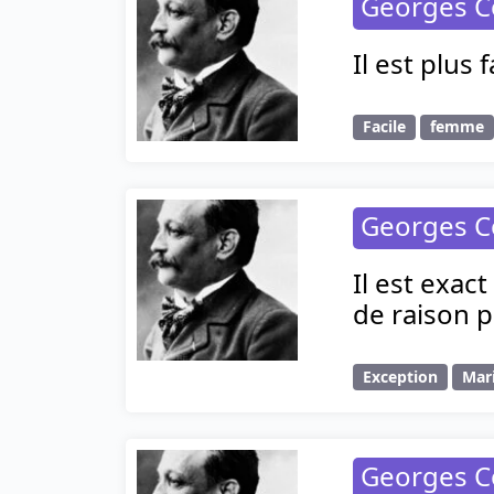
Georges C
Il est plus
Facile
femme
Georges C
Il est exac
de raison p
Exception
Mar
Georges C