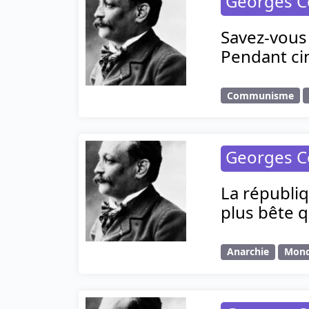
Georges C
Savez-vous 
Pendant cin
Communisme
Georges C
La républiq
plus bête q
Anarchie
Mon