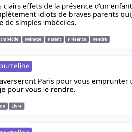
 clairs effets de la présence d’un enfa
lètement idiots de braves parents qui, 
e de simples imbéciles.
Imbécile
Ménage
Parent
Présence
Rendre
ourteline
averseront Paris pour vous emprunter u
e pour vous le rendre.
age
Livre