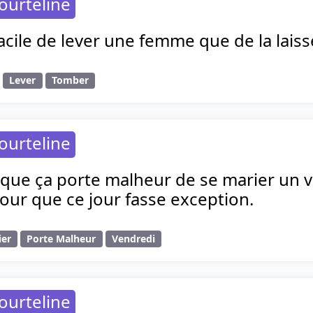
ourteline
 facile de lever une femme que de la lais
Lever
Tomber
ourteline
t que ça porte malheur de se marier un ve
our que ce jour fasse exception.
ier
Porte Malheur
Vendredi
ourteline