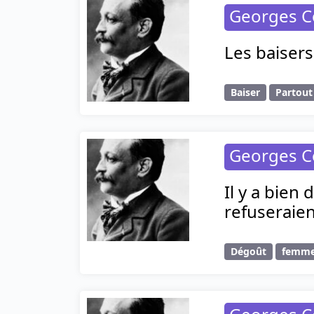
Georges C
Les baisers
Baiser
Partout
Georges C
Il y a bien
refuseraie
Dégoût
femm