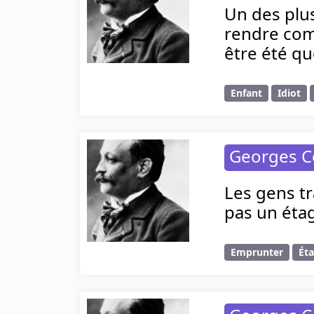
Un des plus
rendre comp
être été qu
Enfant
Idiot
Georges C
Les gens tr
pas un étag
Emprunter
Ét