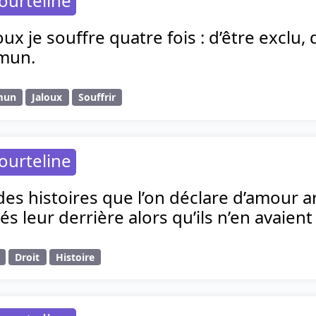
ourteline
x je souffre quatre fois : d’être exclu, d
mun.
mun
Jaloux
Souffrir
ourteline
des histoires que l’on déclare d’amour a
s leur derrière alors qu’ils n’en avaient 
Droit
Histoire