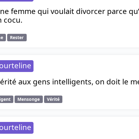
une femme qui voulait divorcer parce qu’e
 cocu.
me
Rester
ourteline
vérité aux gens intelligents, on doit le
ligent
Mensonge
Vérité
ourteline