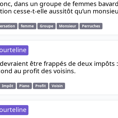
onc, dans un groupe de femmes bavar
tion cesse-t-elle aussitôt qu’un monsie
ersation
femme
Groupe
Monsieur
Perruches
ourteline
devraient être frappés de deux impôts :
econd au profit des voisins.
Impôt
Piano
Profit
Voisin
ourteline