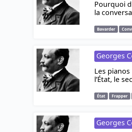
Pourquoi d
la conversa
Bavarder
Conv
Georges C
Les pianos 
l’État, le s
État
Frapper
Georges C