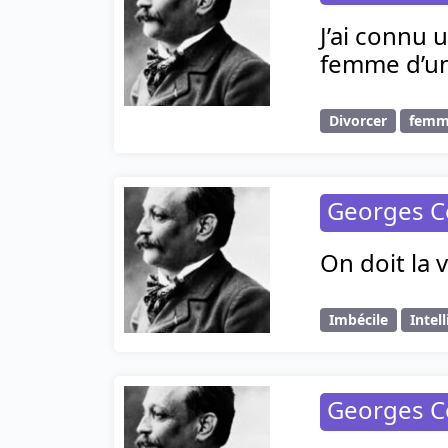
J’ai connu 
femme d’un
Divorcer
fem
Georges C
On doit la 
Imbécile
Intel
Georges C