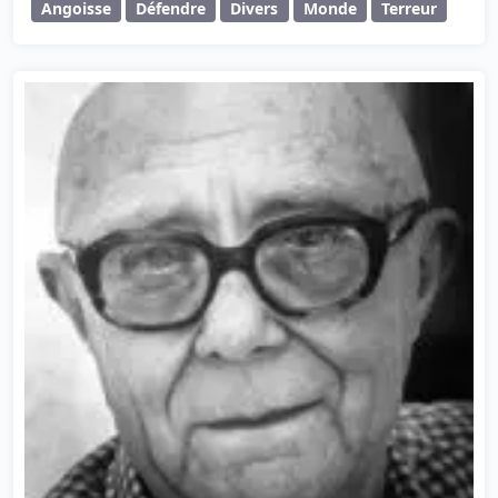
Angoisse
Défendre
Divers
Monde
Terreur