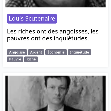
Louis Scutenaire
Les riches ont des angoisses, les
pauvres ont des inquiétudes.
Angoisse
Argent
Économie
Inquiétude
Pauvre
Riche