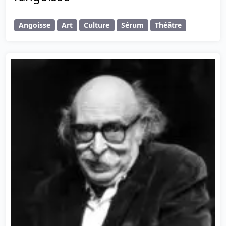
Angoisse
Art
Culture
Sérum
Théâtre