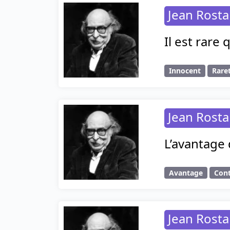
Jean Rost
Il est rare
Innocent
Rare
Jean Rost
L’avantage 
Avantage
Con
Jean Rost