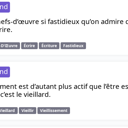
and
chefs-d’œuvre si fastidieux qu’on admire 
rire.
-D’Œuvre
Écrire
Écriture
Fastidieux
and
ement est d’autant plus actif que l’être est
’est le vieillard.
Vieillard
Vieillir
Vieillissement