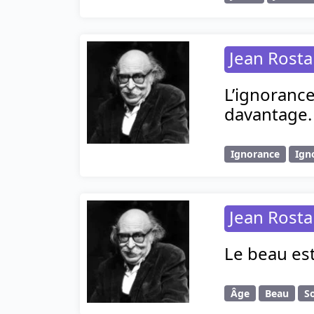
Jean Rost
L’ignorance
davantage.
Ignorance
Ign
Jean Rost
Le beau est
Âge
Beau
S