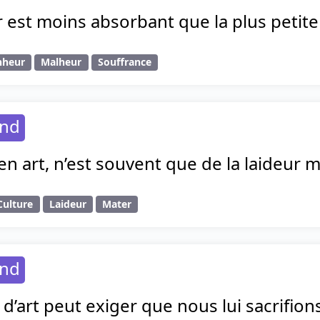
est moins absorbant que la plus petite
nheur
Malheur
Souffrance
and
en art, n’est souvent que de la laideur 
Culture
Laideur
Mater
and
’art peut exiger que nous lui sacrifion