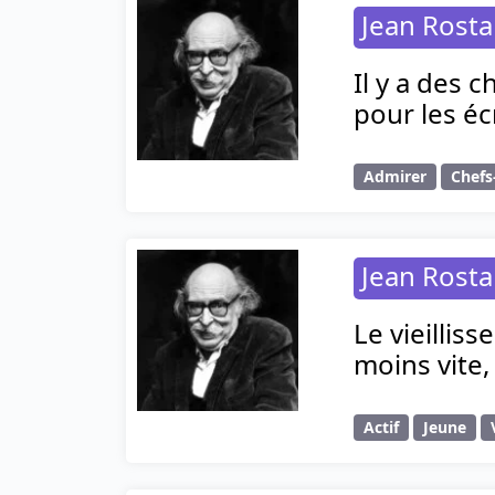
Jean Rost
Il y a des 
pour les éc
Admirer
Chefs
Jean Rost
Le vieilliss
moins vite, c
Actif
Jeune