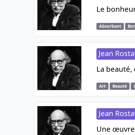
Le bonheur 
Absorbant
Bo
Jean Rost
La beauté, 
Art
Beauté
Jean Rost
Une œuvre d