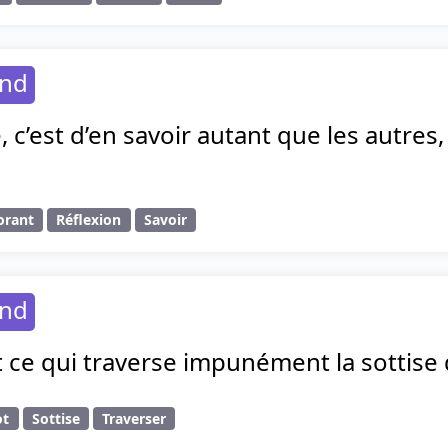
and
, c’est d’en savoir autant que les autres
orant
Réflexion
Savoir
and
 ce qui traverse impunément la sottise 
ot
Sottise
Traverser