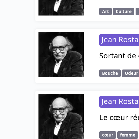
Art
Culture
Jean Rost
Sortant de 
Bouche
Odeur
Jean Rost
Le cœur réc
cœur
femme