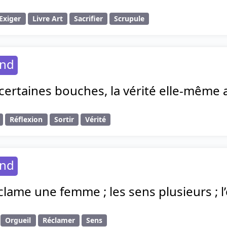
Exiger
Livre Art
Sacrifier
Scrupule
and
certaines bouches, la vérité elle-même 
Réflexion
Sortir
Vérité
and
lame une femme ; les sens plusieurs ; l’
Orgueil
Réclamer
Sens