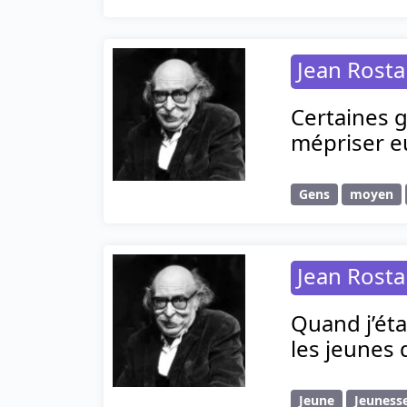
Jean Rost
Certaines 
mépriser 
Gens
moyen
Jean Rost
Quand j’éta
les jeunes 
Jeune
Jeuness