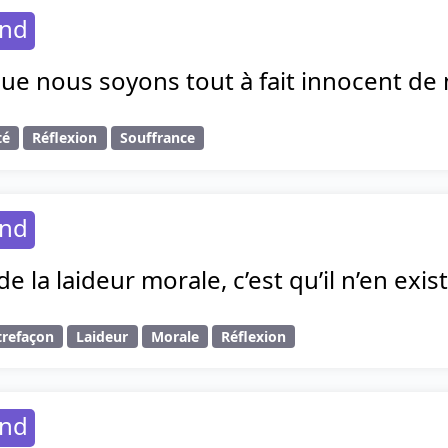
and
 que nous soyons tout à fait innocent de
té
Réflexion
Souffrance
and
de la laideur morale, c’est qu’il n’en exi
trefaçon
Laideur
Morale
Réflexion
and