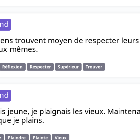
and
gens trouvent moyen de respecter leurs
eux-mêmes.
Réflexion
Respecter
Supérieur
Trouver
and
is jeune, je plaignais les vieux. Maintena
que je plains.
e
Plaindre
Plainte
Vieux