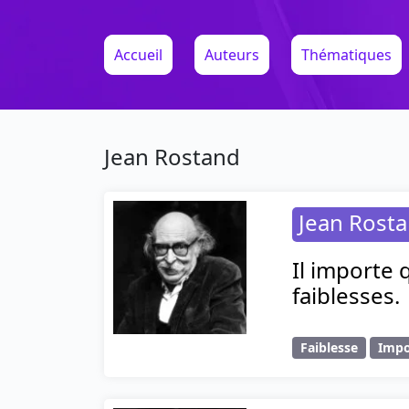
Accueil
Auteurs
Thématiques
Jean Rostand
Jean Rost
Il importe q
faiblesses.
Faiblesse
Impo