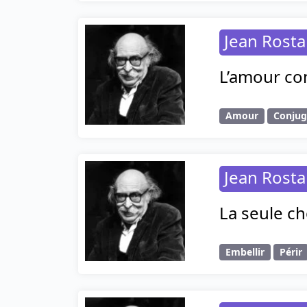
Jean Rost
L’amour con
Amour
Conjug
Jean Rost
La seule ch
Embellir
Périr