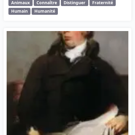
Animaux
Connaître
Distinguer
Fraternité
Humain
Humanité