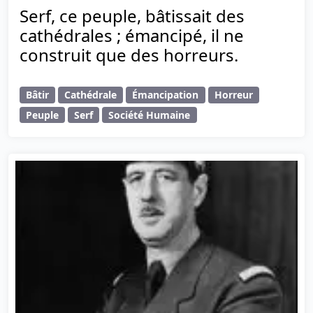
Serf, ce peuple, bâtissait des
cathédrales ; émancipé, il ne
construit que des horreurs.
Bâtir
Cathédrale
Émancipation
Horreur
Peuple
Serf
Société Humaine