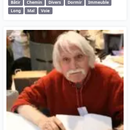
Bâtir
Chemin
Divers
Dormir
Immeuble
Long
Mal
Voie