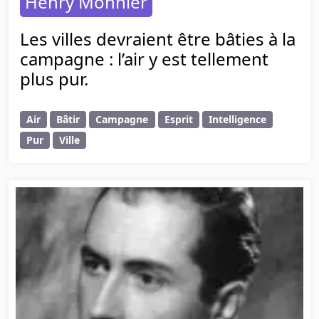
Henry Monnier
Les villes devraient être bâties à la
campagne : l’air y est tellement
plus pur.
Air
Bâtir
Campagne
Esprit
Intelligence
Pur
Ville