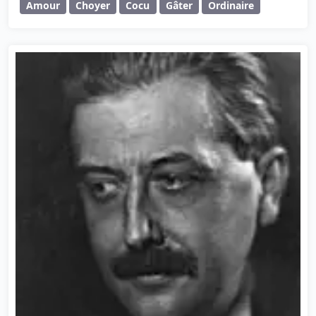
Amour
Choyer
Cocu
Gâter
Ordinaire