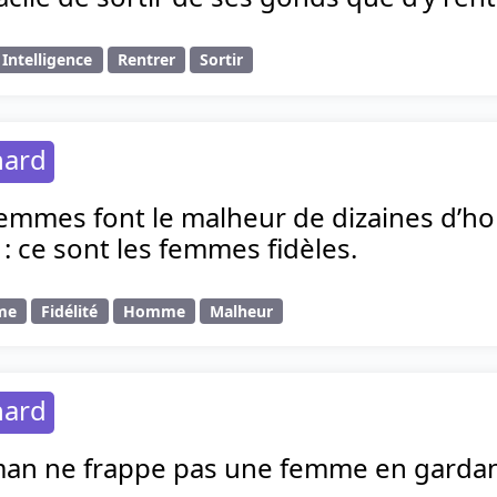
Intelligence
Rentrer
Sortir
hard
femmes font le malheur de dizaines d’h
 : ce sont les femmes fidèles.
me
Fidélité
Homme
Malheur
hard
an ne frappe pas une femme en gardant