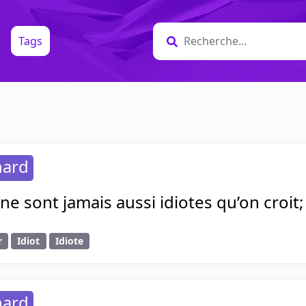
Tags
hard
ne sont jamais aussi idiotes qu’on croit; l
r
Idiot
Idiote
hard