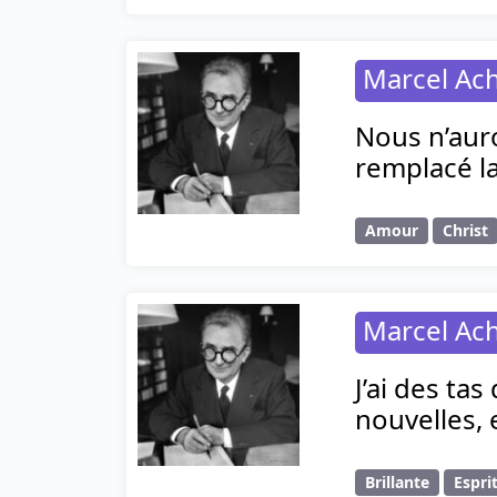
Marcel Ac
Nous n’auro
remplacé la
Amour
Christ
Marcel Ac
J’ai des tas
nouvelles, 
Brillante
Espri