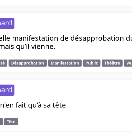
hard
elle manifestation de désapprobation du
, mais qu’il vienne.
uté
Désapprobation
Manifestation
Public
Théâtre
Ve
hard
’en fait qu’à sa tête.
r
Tête