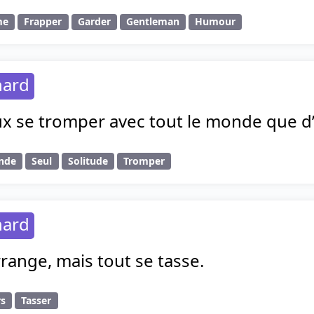
me
Frapper
Garder
Gentleman
Humour
hard
ux se tromper avec tout le monde que d’ê
nde
Seul
Solitude
Tromper
hard
rrange, mais tout se tasse.
rs
Tasser