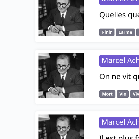
Quelles que
Finir
Larme
Marcel Ac
On ne vit q
Mort
Vie
Vi
Marcel Ac
Il est plus 