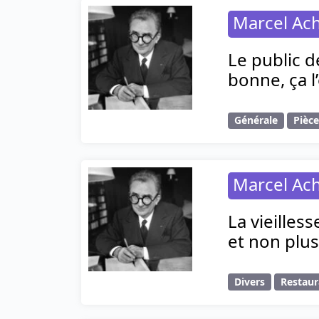
Marcel Ac
Le public d
bonne, ça 
Générale
Pièc
Marcel Ac
La vieilles
et non plus
Divers
Restaur