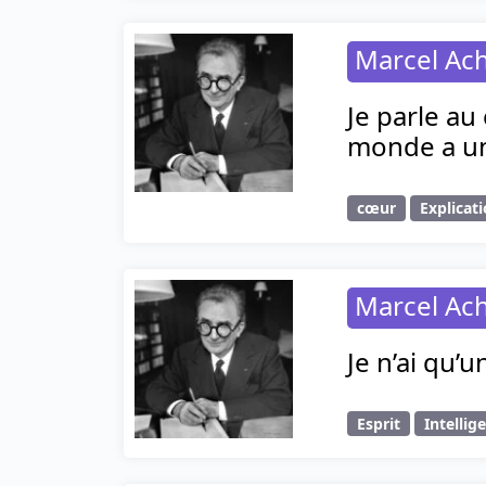
Marcel Ac
Je parle au
monde a un 
cœur
Explicat
Marcel Ac
Je n’ai qu’
Esprit
Intellig