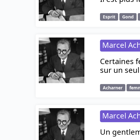
Esprit
Gond
Marcel Ac
Certaines 
sur un seul
Acharner
fem
Marcel Ac
Un gentlem