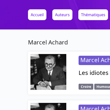
Accueil
Auteurs
Thématiques
Marcel Achard
Marcel Ac
Les idiotes 
Croire
Humou
Marcel Ac