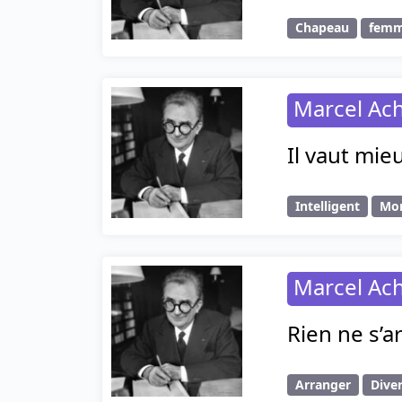
Chapeau
fem
Marcel Ac
Il vaut mie
Intelligent
Mo
Marcel Ac
Rien ne s’a
Arranger
Dive