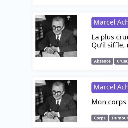
Marcel Ac
La plus cru
Qu’il siffle
Absence
Crua
Marcel Ac
Mon corps n
Corps
Humou