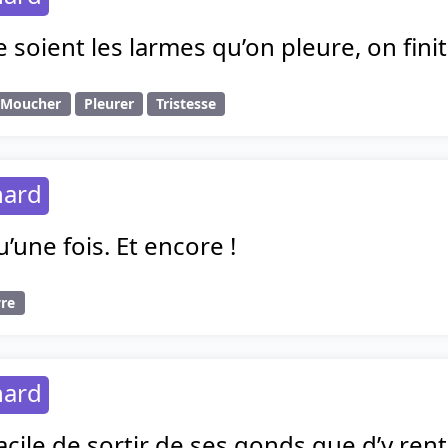
 soient les larmes qu’on pleure, on fini
Moucher
Pleurer
Tristesse
hard
u’une fois. Et encore !
vre
hard
facile de sortir de ses gonds que d’y rent