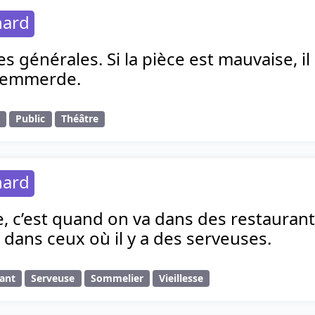
hard
es générales. Si la pièce est mauvaise, il
l’emmerde.
e
Public
Théâtre
hard
se, c’est quand on va dans des restaurant
 dans ceux où il y a des serveuses.
ant
Serveuse
Sommelier
Vieillesse