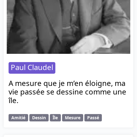
Paul Claudel
A mesure que je m’en éloigne, ma
vie passée se dessine comme une
île.
Amitié
Dessin
Île
Mesure
Passé