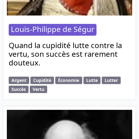
Louis-Philippe de Ségur
Quand la cupidité lutte contre la
vertu, son succès est rarement
douteux.
Argent
Cupidité
Économie
Lutte
Lutter
Succès
Vertu