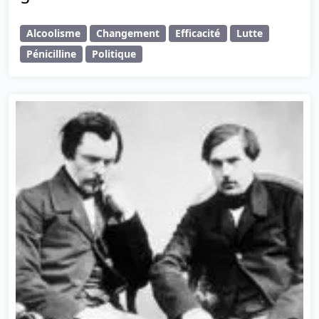
Alcoolisme
Changement
Efficacité
Lutte
Pénicilline
Politique