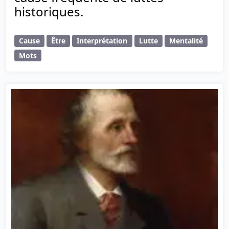
historiques.
Cause
Être
Interprétation
Lutte
Mentalité
Mots