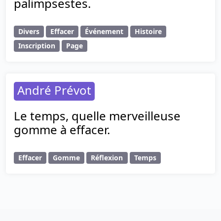
palimpsestes.
Divers
Effacer
Événement
Histoire
Inscription
Page
André Prévot
Le temps, quelle merveilleuse
gomme à effacer.
Effacer
Gomme
Réflexion
Temps