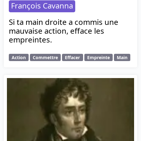
François Cavanna
Si ta main droite a commis une
mauvaise action, efface les
empreintes.
Action
Commettre
Effacer
Empreinte
Main