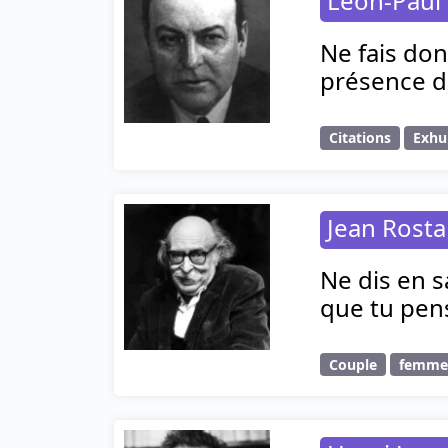
Léon-Paul
Ne fais don
présence d
Citations
Exh
Jean Rost
Ne dis en s
que tu pen
Couple
femm