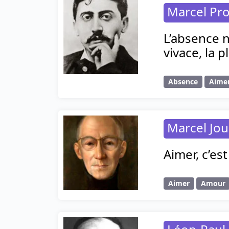
Marcel Pr
L’absence n’
vivace, la p
Absence
Aime
Marcel Jo
Aimer, c’e
Aimer
Amour