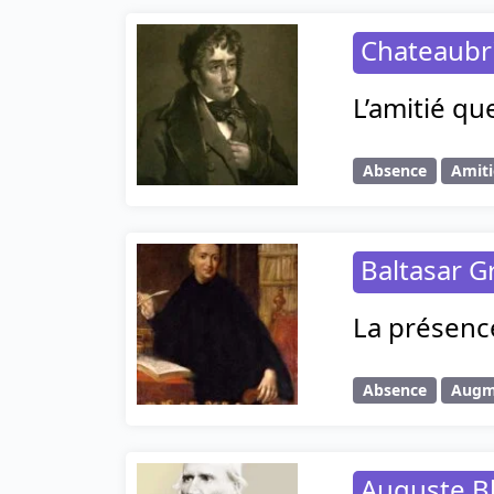
Chateaubr
L’amitié qu
Absence
Amiti
Baltasar G
La présence
Absence
Augm
Auguste B