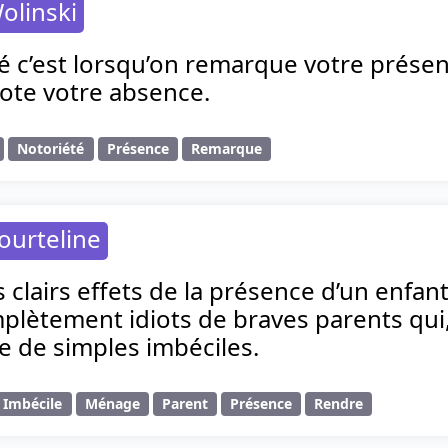
olinski
é c’est lorsqu’on remarque votre présence
note votre absence.
Notoriété
Présence
Remarque
ourteline
 clairs effets de la présence d’un enfa
lètement idiots de braves parents qui, 
e de simples imbéciles.
Imbécile
Ménage
Parent
Présence
Rendre