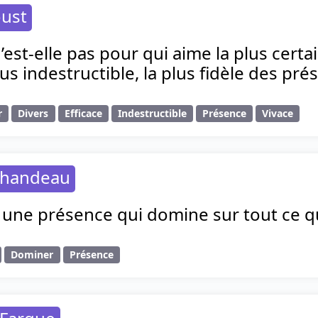
oust
est-elle pas pour qui aime la plus certain
lus indestructible, la plus fidèle des pré
r
Divers
Efficace
Indestructible
Présence
Vivace
uhandeau
st une présence qui domine sur tout ce
Dominer
Présence