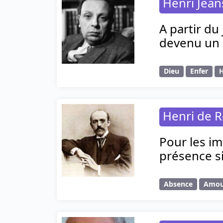
Henri Jea
A partir du
devenu un 
Dieu
Enfer
Henri de R
Pour les im
présence si
Absence
Amou