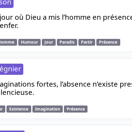
nson
 jour où Dieu a mis l’homme en présence
enfer.
Homme
Humour
Jour
Paradis
Partir
Présence
égnier
aginations fortes, l’absence n’existe pre
lencieuse.
r
Existence
Imagination
Présence