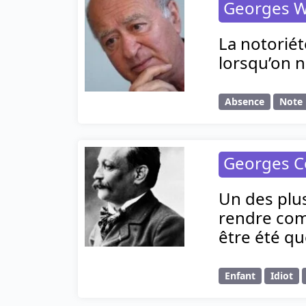
Georges W
La notoriét
lorsqu’on 
Absence
Note
Georges C
Un des plus
rendre comp
être été qu
Enfant
Idiot