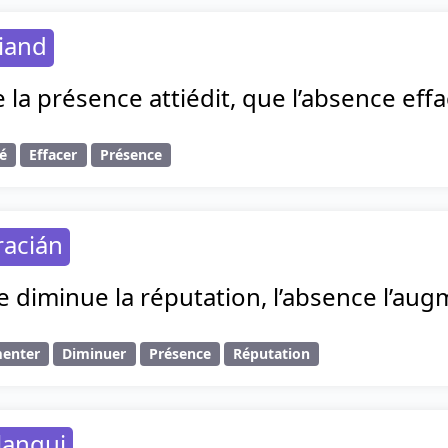
iand
e la présence attiédit, que l’absence effa
é
Effacer
Présence
racián
 diminue la réputation, l’absence l’aug
enter
Diminuer
Présence
Réputation
lanqui