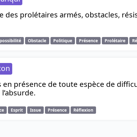
 des prolétaires armés, obstacles, résis
possibilité
Obstacle
Politique
Présence
Prolétaire
Ré
ton
is en présence de toute espèce de diffic
 l’absurde.
ce
Esprit
Issue
Présence
Réflexion