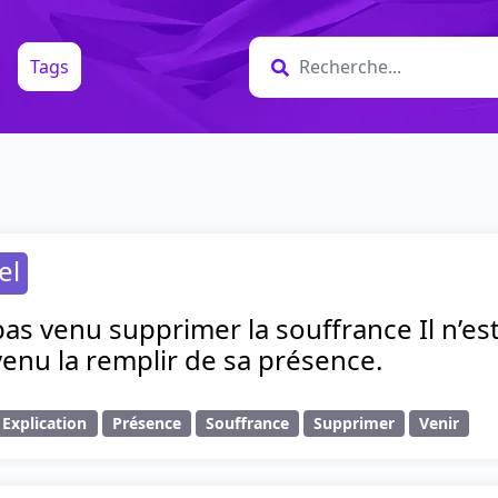
Tags
el
pas venu supprimer la souffrance Il n’es
 venu la remplir de sa présence.
Explication
Présence
Souffrance
Supprimer
Venir