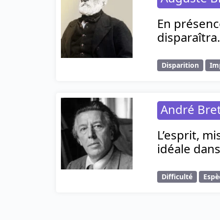
En présence
disparaîtra.
Disparition
Im
André Bre
L’esprit, m
idéale dans
Difficulté
Espè