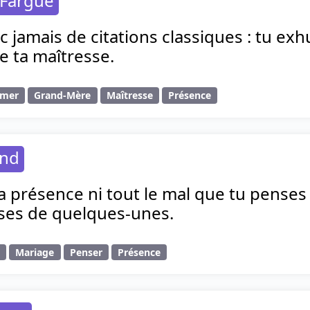
 Fargue
c jamais de citations classiques : tu e
e ta maîtresse.
umer
Grand-Mère
Maîtresse
Présence
and
a présence ni tout le mal que tu penses
ses de quelques-unes.
e
Mariage
Penser
Présence