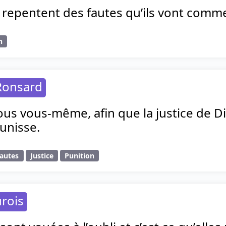
 repentent des fautes qu’ils vont comme
n
Ronsard
us vous-même, afin que la justice de Di
unisse.
autes
Justice
Punition
rois