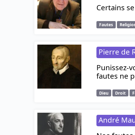
Certains se
Fautes
Religio
Pierre de 
Punissez-vo
fautes ne p
Dieu
Droit
F
André Mau