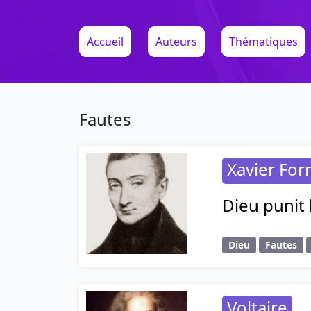
Accueil
Auteurs
Thématiques
Fautes
Xavier For
Dieu punit 
Dieu
Fautes
Voltaire