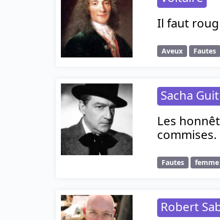
Il faut rou
Aveux
Fautes
Sacha Guit
Les honnêt
commises.
Fautes
femme
Robert Sab