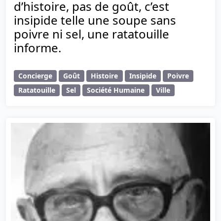
d’histoire, pas de goût, c’est
insipide telle une soupe sans
poivre ni sel, une ratatouille
informe.
Concierge
Goût
Histoire
Insipide
Poivre
Ratatouille
Sel
Société Humaine
Ville