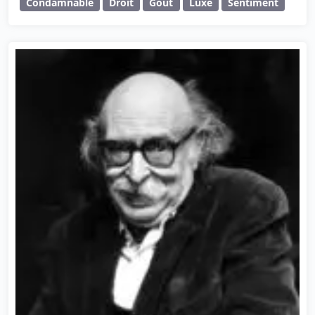
Condamnable
Droit
Goût
Luxe
Sentiment