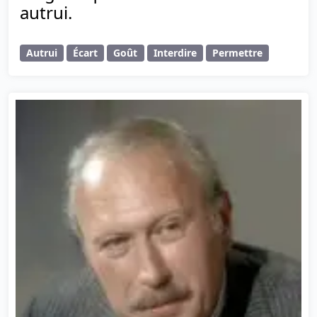
autrui.
Autrui
Écart
Goût
Interdire
Permettre