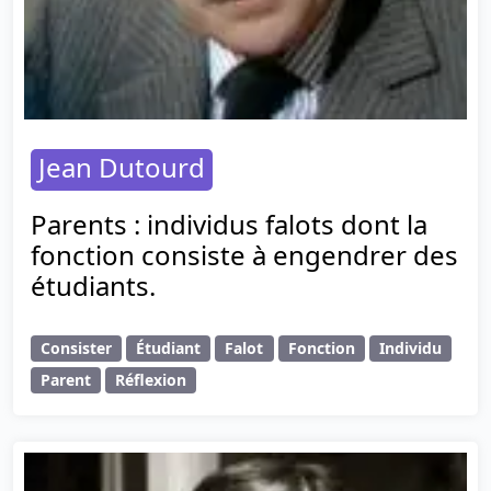
Jean Dutourd
Parents : individus falots dont la
fonction consiste à engendrer des
étudiants.
Consister
Étudiant
Falot
Fonction
Individu
Parent
Réflexion