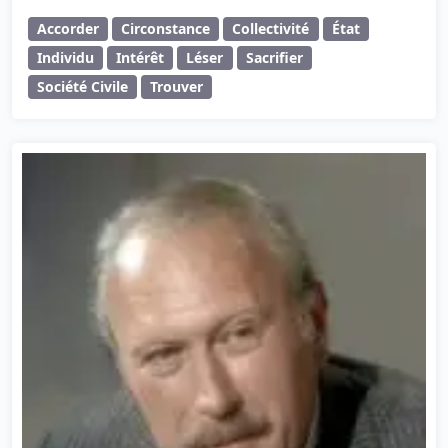
Accorder
Circonstance
Collectivité
État
Individu
Intérêt
Léser
Sacrifier
Société Civile
Trouver