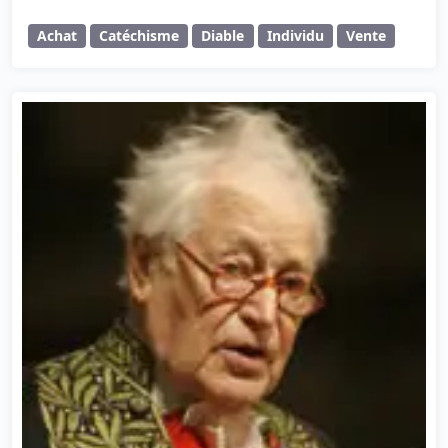
Achat
Catéchisme
Diable
Individu
Vente