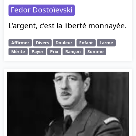
Fedor Dostoïevski
L’argent, c’est la liberté monnayée.
Affirmer
Divers
Douleur
Enfant
Larme
Mérite
Payer
Prix
Rançon
Somme