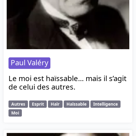
Paul Valéry
Le moi est haïssable… mais il s’agit
de celui des autres.
Autres
Esprit
Haïr
Haïssable
Intelligence
Moi