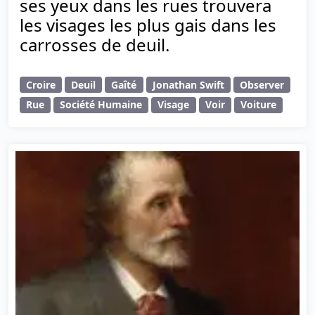
ses yeux dans les rues trouvera
les visages les plus gais dans les
carrosses de deuil.
Croire
Deuil
Gaîté
Jonathan Swift
Observer
Rue
Société Humaine
Visage
Voir
Voiture