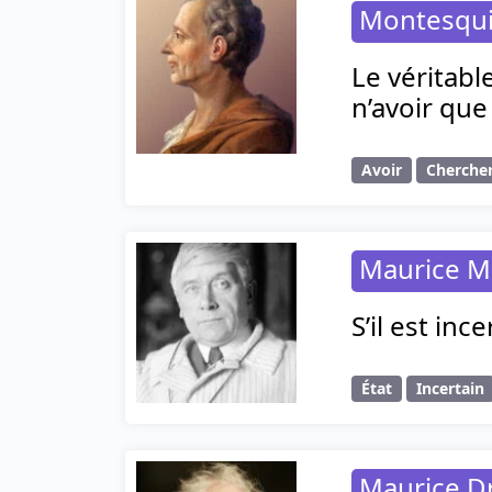
Montesqu
Le véritabl
n’avoir que
Avoir
Cherche
Maurice M
S’il est inc
État
Incertain
Maurice D