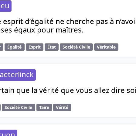
ieu
e esprit d’égalité ne cherche pas à n’avo
 ses égaux pour maîtres.
r
Égalité
Esprit
État
Société Civile
Véritable
aeterlinck
ertain que la vérité que vous allez dire so
Société Civile
Taire
Vérité
ruon