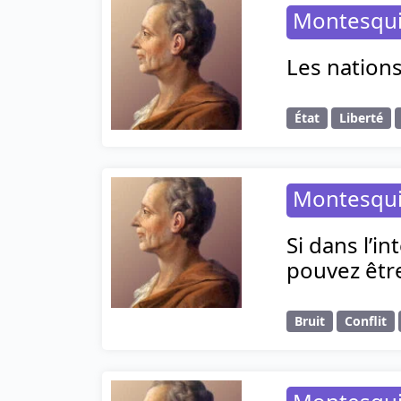
Montesqu
Les nations
État
Liberté
Montesqu
Si dans l’i
pouvez être
Bruit
Conflit