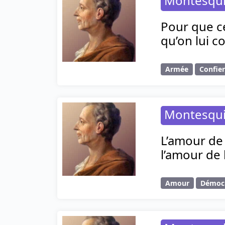
Montesqu
Pour que ce
qu’on lui c
Armée
Confie
Montesqu
L’amour de 
l’amour de 
Amour
Démocr