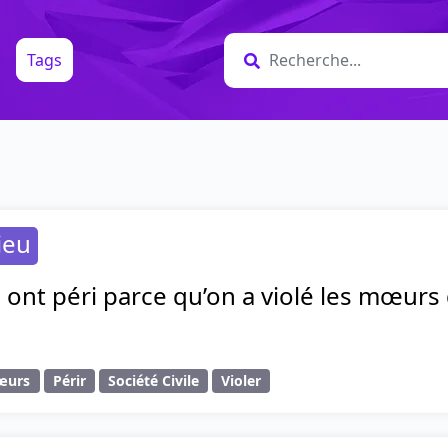
Tags
ieu
s ont péri parce qu’on a violé les mœurs 
œurs
Périr
Société Civile
Violer