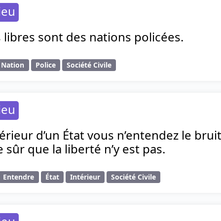
ieu
 libres sont des nations policées.
Nation
Police
Société Civile
ieu
ntérieur d’un État vous n’entendez le brui
 sûr que la liberté n’y est pas.
Entendre
État
Intérieur
Société Civile