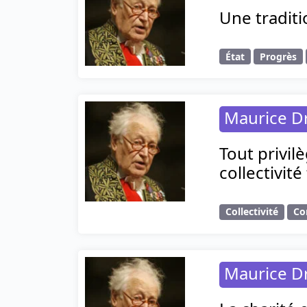
Une traditi
État
Progrès
Maurice D
Tout privil
collectivité
Collectivité
Co
Maurice D