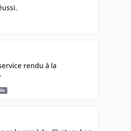
éussi.
service rendu à la
.
ile