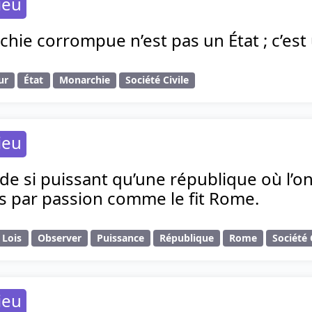
ieu
ie corrompue n’est pas un État ; c’est 
ur
État
Monarchie
Société Civile
ieu
en de si puissant qu’une république où l’o
s par passion comme le fit Rome.
Lois
Observer
Puissance
République
Rome
Société 
ieu