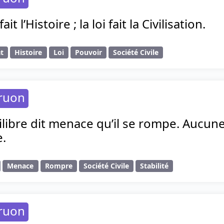
it l’Histoire ; la loi fait la Civilisation.
at
Histoire
Loi
Pouvoir
Société Civile
ruon
ilibre dit menace qu’il se rompe. Aucune 
e.
Menace
Rompre
Société Civile
Stabilité
ruon