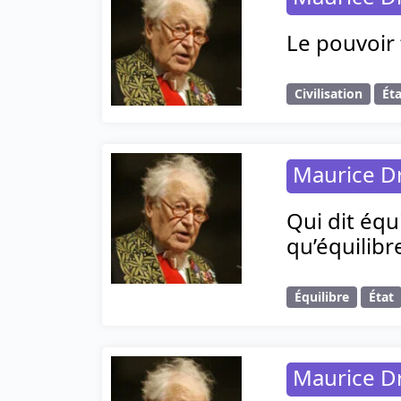
Le pouvoir fa
Civilisation
Ét
Maurice D
Qui dit équ
qu’équilibr
Équilibre
État
Maurice D