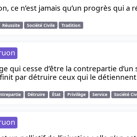
on, ce n’est jamais qu’un progrès qui a r
Réussite
Société Civile
Tradition
ruon
ège qui cesse d’être la contrepartie d’un 
 finit par détruire ceux qui le détiennent
ntrepartie
Détruire
État
Privilège
Service
Société Civ
ruon