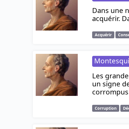
Dans une na
acquérir. D
Acquérir
Cons
Montesqu
Les grande
un signe de
corrompus
Corruption
Dé