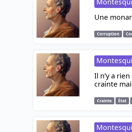
Montesqu
Une monarch
Corruption
Co
Montesqu
Il n’y a ri
crainte mai
Crainte
État
Montesqu