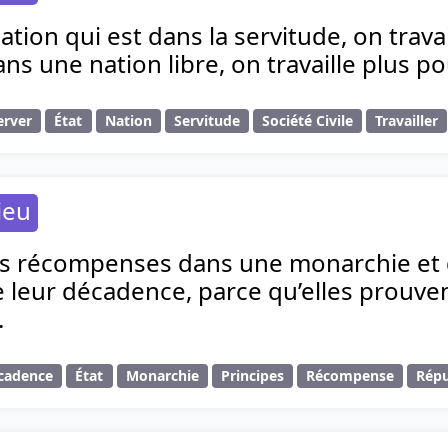
tion qui est dans la servitude, on travai
ans une nation libre, on travaille plus p
erver
État
Nation
Servitude
Société Civile
Travailler
ieu
s récompenses dans une monarchie et 
 leur décadence, parce qu’elles prouven
.
cadence
État
Monarchie
Principes
Récompense
Répu