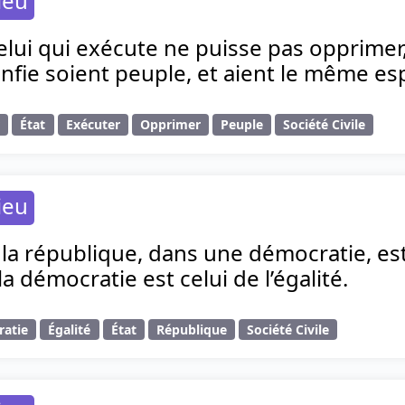
ieu
lui qui exécute ne puisse pas opprimer,
onfie soient peuple, et aient le même esp
r
État
Exécuter
Opprimer
Peuple
Société Civile
ieu
la république, dans une démocratie, est 
la démocratie est celui de l’égalité.
atie
Égalité
État
République
Société Civile