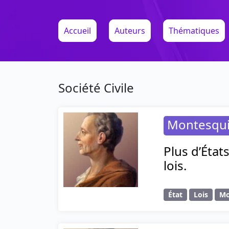
Accueil
Auteurs
Thématiques
Société Civile
Montesqu
Plus d’État
lois.
État
Lois
M