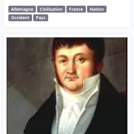
Allemagne
Civilisation
France
Nation
Occident
Pays