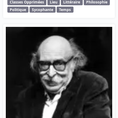
Classes Opprimées
Lieu
Littéraire
Philosophie
Politique
Sycophante
Temps