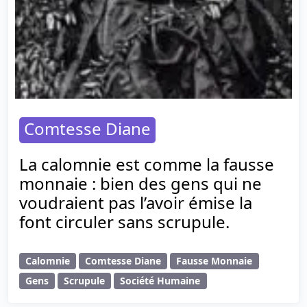
Comtesse Diane
La calomnie est comme la fausse
monnaie : bien des gens qui ne
voudraient pas l’avoir émise la
font circuler sans scrupule.
Calomnie
Comtesse Diane
Fausse Monnaie
Gens
Scrupule
Société Humaine