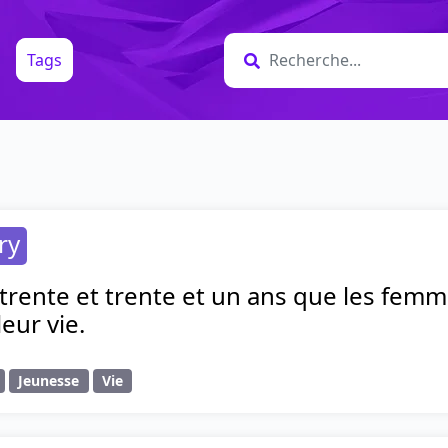
Tags
ry
 trente et trente et un ans que les femm
eur vie.
Jeunesse
Vie