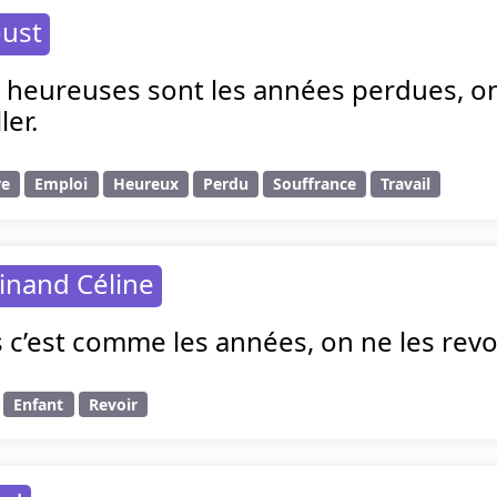
oust
 heureuses sont les années perdues, o
ler.
re
Emploi
Heureux
Perdu
Souffrance
Travail
inand Céline
 c’est comme les années, on ne les revoi
Enfant
Revoir