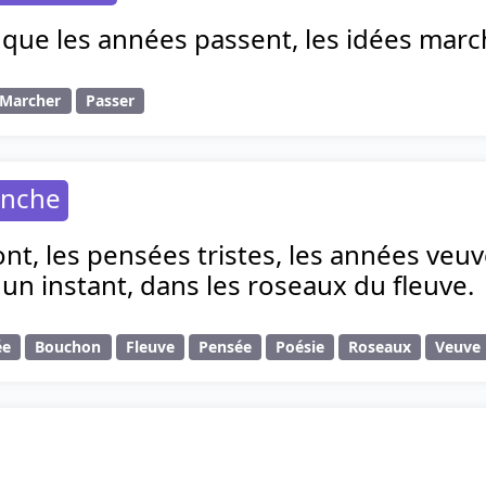
 que les années passent, les idées marc
Marcher
Passer
anche
vont, les pensées tristes, les années v
 un instant, dans les roseaux du fleuve.
ée
Bouchon
Fleuve
Pensée
Poésie
Roseaux
Veuve