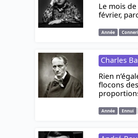
Le mois de 
février, par
Année
Conner
Charles Ba
Rien n’égal
flocons des
proportions
Année
Ennui