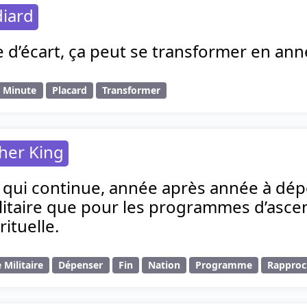
diard
d’écart, ça peut se transformer en ann
Minute
Placard
Transformer
her King
 qui continue, année après année à dépe
litaire que pour les programmes d’asce
rituelle.
 Militaire
Dépenser
Fin
Nation
Programme
Rapproc