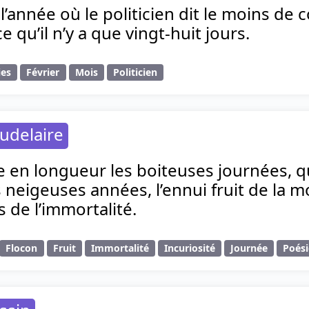
l’année où le politicien dit le moins de c
ce qu’il n’y a que vingt-huit jours.
ies
Février
Mois
Politicien
udelaire
e en longueur les boiteuses journées, 
 neigeuses années, l’ennui fruit de la m
 de l’immortalité.
Flocon
Fruit
Immortalité
Incuriosité
Journée
Poési