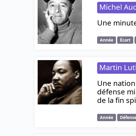
Michel Au
Une minute 
Année
Écart
Martin Lut
Une nation
défense mi
de la fin spi
Année
Défense