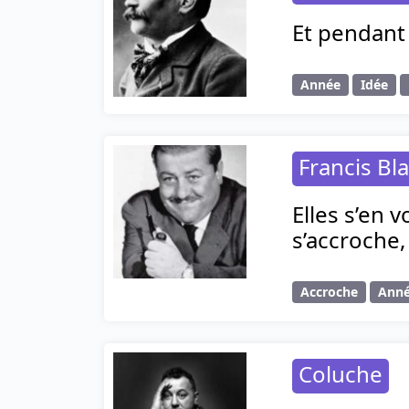
Et pendant
Année
Idée
Francis Bl
Elles s’en 
s’accroche,
Accroche
Ann
Coluche