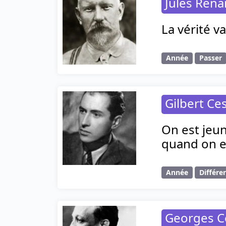
Jules Rena
La vérité v
Année
Passer
Gilbert Ce
On est jeun
quand on e
Année
Différe
Georges C