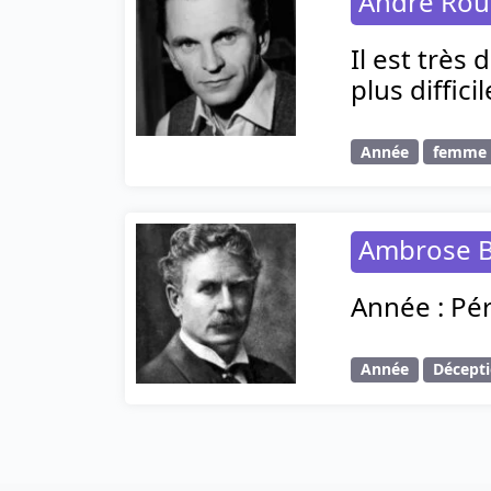
André Rou
Il est très
plus diffici
Année
femme
Ambrose B
Année : Pér
Année
Décept