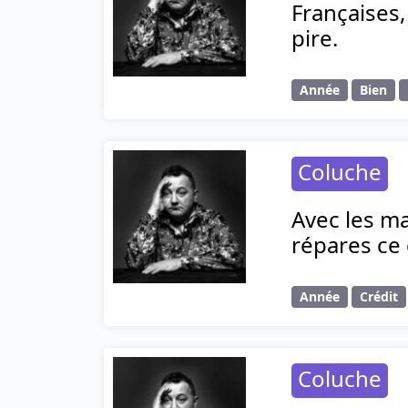
Françaises,
pire.
Année
Bien
Coluche
Avec les ma
répares ce 
Année
Crédit
Coluche