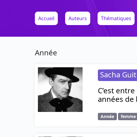
Accueil
Auteurs
Thématiques
Année
Sacha Guit
C’est entre
années de l
Année
femme