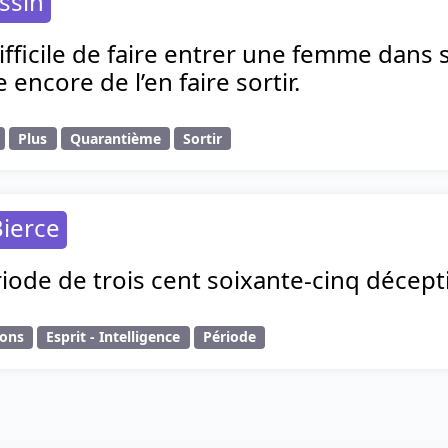
ssin
 difficile de faire entrer une femme dan
le encore de l’en faire sortir.
Plus
Quarantième
Sortir
ierce
iode de trois cent soixante-cinq décept
ions
Esprit - Intelligence
Période