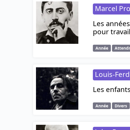
Marcel Pr
Les années
pour travail
Année
Attend
Louis-Ferd
Les enfants
Année
Divers