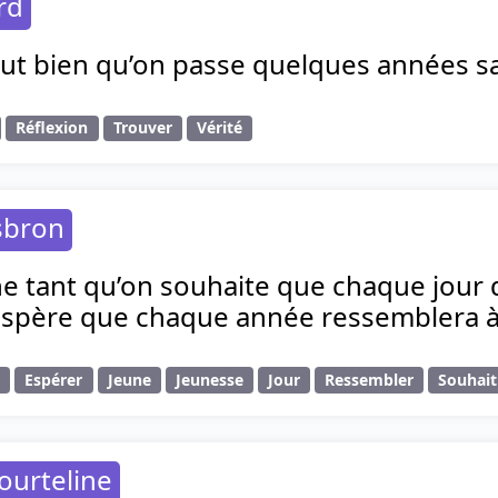
rd
aut bien qu’on passe quelques années sa
Réflexion
Trouver
Vérité
sbron
e tant qu’on souhaite que chaque jour dif
spère que chaque année ressemblera à 
r
Espérer
Jeune
Jeunesse
Jour
Ressembler
Souhait
ourteline