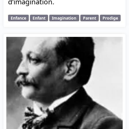
d’imagination.
Enfance
Enfant
Imagination
Parent
Prodige