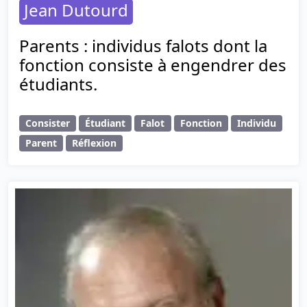
Jean Dutourd
Parents : individus falots dont la
fonction consiste à engendrer des
étudiants.
Consister
Étudiant
Falot
Fonction
Individu
Parent
Réflexion