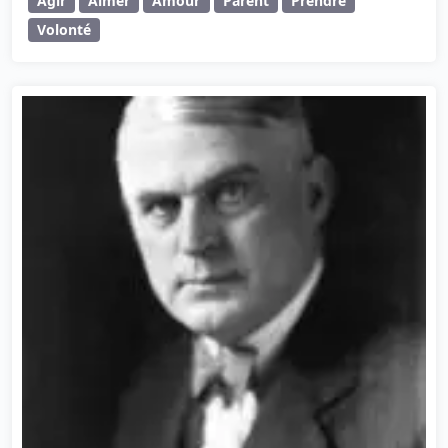
Agir
Aimer
Amour
Parent
Prendre
Volonté