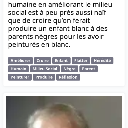
humaine en améliorant le milieu
social est à peu près aussi naïf
que de croire qu’on ferait
produire un enfant blanc à des
parents nègres pour les avoir
peinturés en blanc.
Améliorer
Croire
Enfant
Flatter
Hérédité
Humain
Milieu Social
Nègre
Parent
Peinturer
Produire
Réflexion