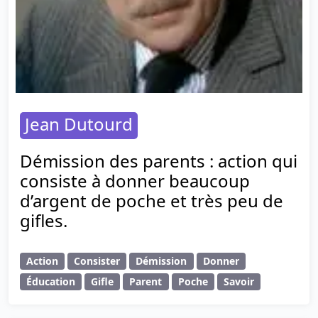
Jean Dutourd
Démission des parents : action qui
consiste à donner beaucoup
d’argent de poche et très peu de
gifles.
Action
Consister
Démission
Donner
Éducation
Gifle
Parent
Poche
Savoir