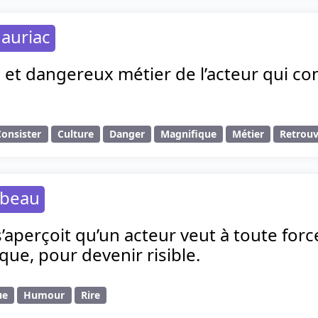
auriac
et dangereux métier de l’acteur qui con
Consister
Culture
Danger
Magnifique
Métier
Retrou
abeau
’aperçoit qu’un acteur veut à toute force 
que, pour devenir risible.
ue
Humour
Rire