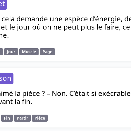
et
, cela demande une espèce d’énergie, de
et le jour où on ne peut plus le faire, 
ne.
e
Jour
Muscle
Page
nson
imé la pièce ? – Non. C’était si exécrab
ant la fin.
Fin
Partir
Pièce