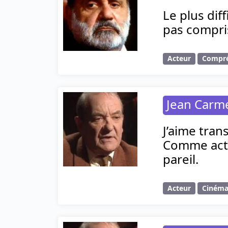
Le plus dif
pas compri
Acteur
Compr
Jean Carm
J’aime tran
Comme acteu
pareil.
Acteur
Ciném