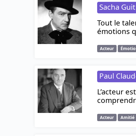
Sacha Guit
Tout le tal
émotions q
Acteur
Émotio
Paul Claud
L’acteur es
comprendre
Acteur
Amitié