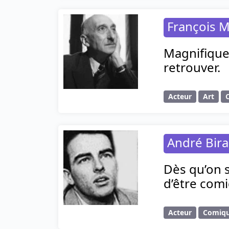
François M
Magnifique 
retrouver.
Acteur
Art
André Bir
Dès qu’on s
d’être comi
Acteur
Comiq