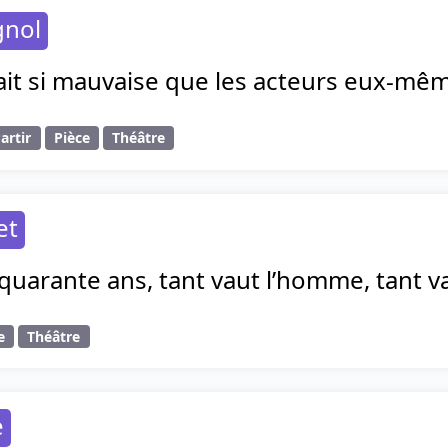
gnol
ait si mauvaise que les acteurs eux-même
artir
Pièce
Théâtre
et
 quarante ans, tant vaut l’homme, tant vau
e
Théâtre
e