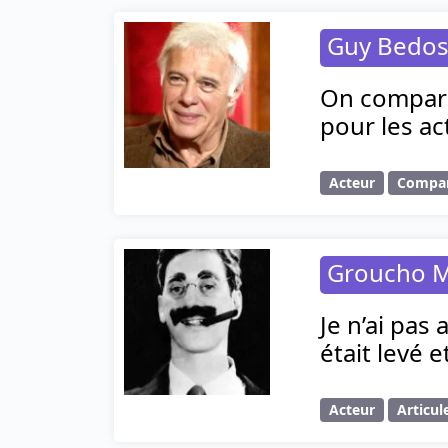
Guy Bedo
On compare 
pour les ac
Acteur
Compa
Groucho 
Je n’ai pas
était levé e
Acteur
Articul