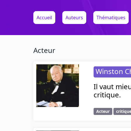
Accueil
Auteurs
Thématiques
Acteur
Winston Ch
Il vaut mie
critique.
Acteur
critiqu