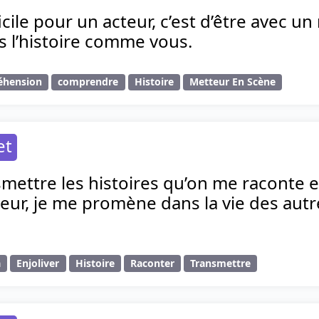
ficile pour un acteur, c’est d’être avec u
s l’histoire comme vous.
éhension
comprendre
Histoire
Metteur En Scène
et
smettre les histoires qu’on me raconte e
r, je me promène dans la vie des autres.
a
Enjoliver
Histoire
Raconter
Transmettre