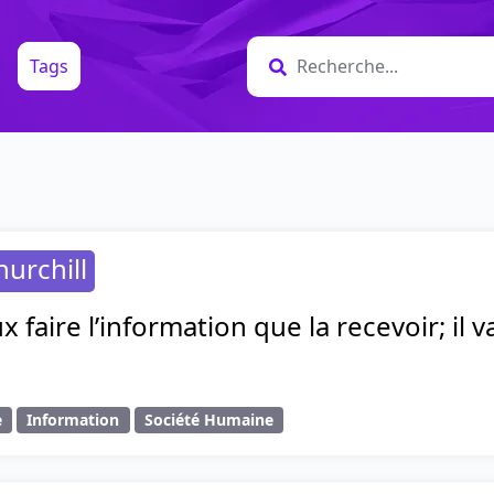
Tags
urchill
ux faire l’information que la recevoir; il
e
Information
Société Humaine