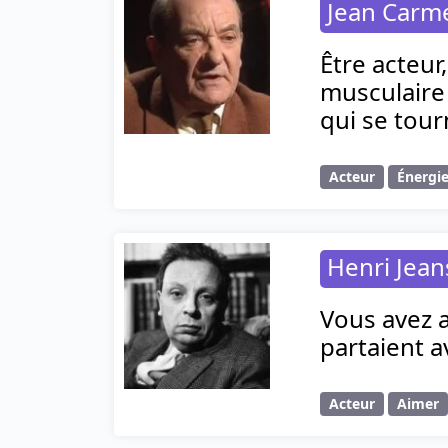
Jean Carm
Être acteur
musculaire 
qui se tour
Acteur
Énergi
Henri Jea
Vous avez a
partaient av
Acteur
Aimer