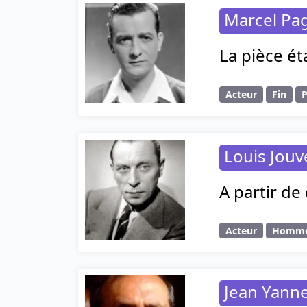
Marcel Pa
La pièce ét
Acteur
Fin
P
Louis Jouv
A partir de
Acteur
Homm
Jean Yann