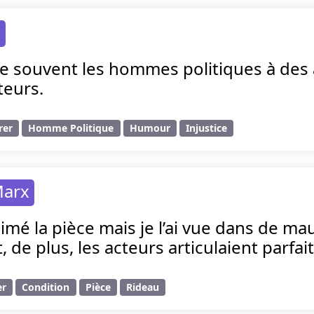
s
souvent les hommes politiques à des ac
teurs.
rer
Homme Politique
Humour
Injustice
Marx
 aimé la pièce mais je l’ai vue dans de ma
t, de plus, les acteurs articulaient parfa
er
Condition
Pièce
Rideau