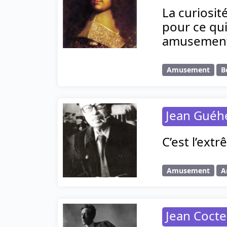
La curiosit
pour ce qui
amusement 
Amusement
B
Jean Gué
C’est l’ext
Amusement
A
Jean Coct