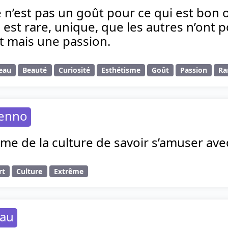
é n’est pas un goût pour ce qui est bon 
 est rare, unique, que les autres n’ont po
mais une passion.
eau
Beauté
Curiosité
Esthétisme
Goût
Passion
Ra
henno
rême de la culture de savoir s’amuser avec
rt
Culture
Extrême
eau