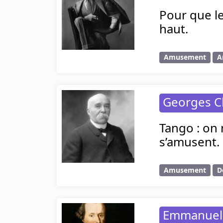
Pour que l
haut.
Amusement
A
Georges 
Tango : on 
s’amusent.
Amusement
D
Emmanuel