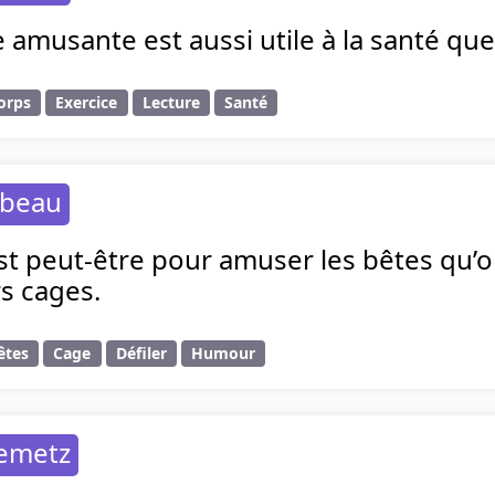
 amusante est aussi utile à la santé que
orps
Exercice
Lecture
Santé
abeau
est peut-être pour amuser les bêtes qu’
s cages.
êtes
Cage
Défiler
Humour
lemetz