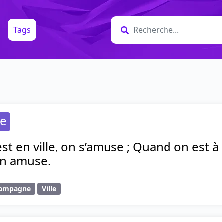
Tags
de
t en ville, on s’amuse ; Quand on est à
on amuse.
ampagne
Ville