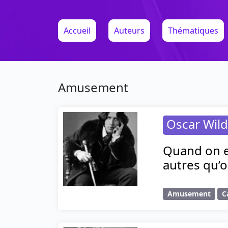
Accueil
Auteurs
Thématiques
Amusement
Oscar Wil
Quand on es
autres qu’
Amusement
C