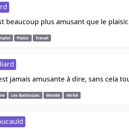
rd
est beaucoup plus amusant que le plaisir.
mploi
Plaisir
Travail
diard
’est jamais amusante à dire, sans cela tou
ire
Les Barbouzes
Monde
Vérité
oucauld