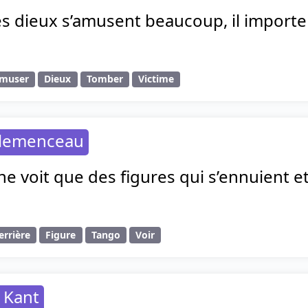
es dieux s’amusent beaucoup, il importe
muser
Dieux
Tomber
Victime
Clemenceau
ne voit que des figures qui s’ennuient e
errière
Figure
Tango
Voir
 Kant