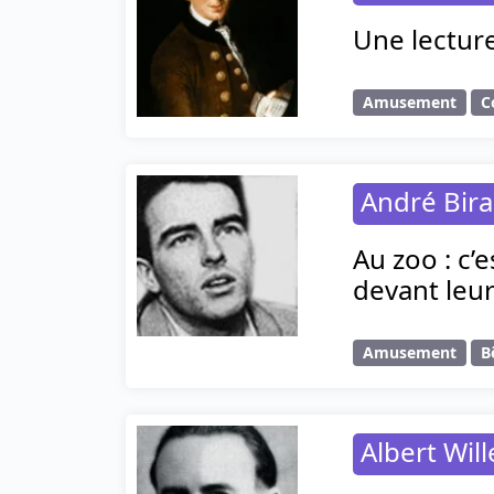
Une lecture
Amusement
C
André Bir
Au zoo : c’
devant leur
Amusement
B
Albert Wil