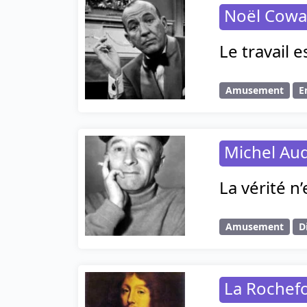
Noël Cowa
Le travail 
Amusement
E
Michel Au
La vérité n
Amusement
D
La Rochef