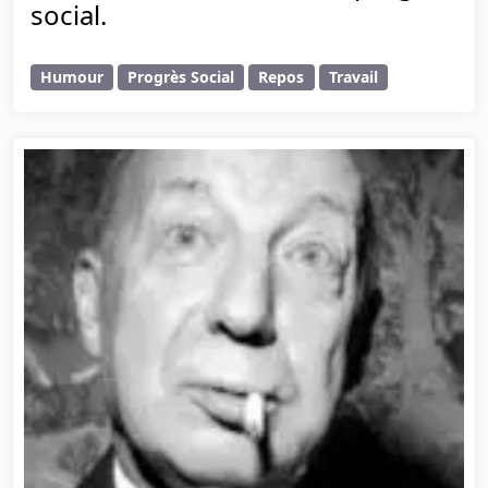
social.
Humour
Progrès Social
Repos
Travail