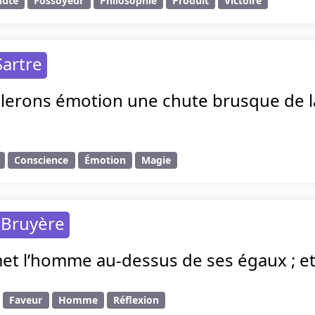
hute
Fossoyeur
Philosophie
Produit
Victoire
Sartre
lerons émotion une chute brusque de l
Conscience
Émotion
Magie
 Bruyère
met l’homme au-dessus de ses égaux ; et
Faveur
Homme
Réflexion