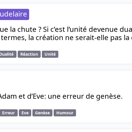
udelaire
e la chute ? Si c’est l’unité devenue dual
 termes, la création ne serait-elle pas la
Dualité
Réaction
Unité
Adam et d’Eve: une erreur de genèse.
Erreur
Eve
Genèse
Humour