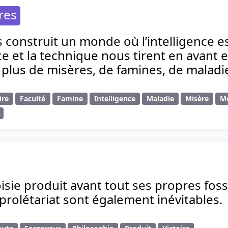
res
construit un monde où l’intelligence es
ce et la technique nous tirent en avant 
plus de misères, de famines, de maladi
ire
Faculté
Famine
Intelligence
Maladie
Misère
M
sie produit avant tout ses propres foss
 prolétariat sont également inévitables.