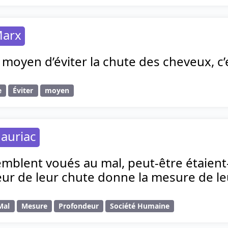
Marx
 moyen d’éviter la chute des cheveux, c’
e
Éviter
moyen
auriac
mblent voués au mal, peut-être étaient-i
ur de leur chute donne la mesure de le
Mal
Mesure
Profondeur
Société Humaine