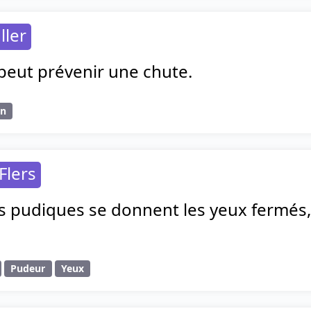
ller
peut prévenir une chute.
on
Flers
 pudiques se donnent les yeux fermés, 
Pudeur
Yeux