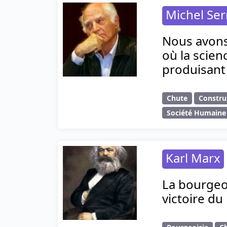
Michel Ser
Nous avons 
où la scien
produisant 
Chute
Constru
Société Humaine
Karl Marx
La bourgeoi
victoire du