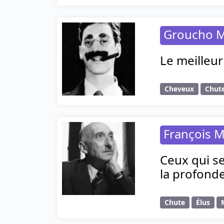
Groucho 
Le meilleur
Cheveux
Chut
François M
Ceux qui se
la profonde
Chute
Élus