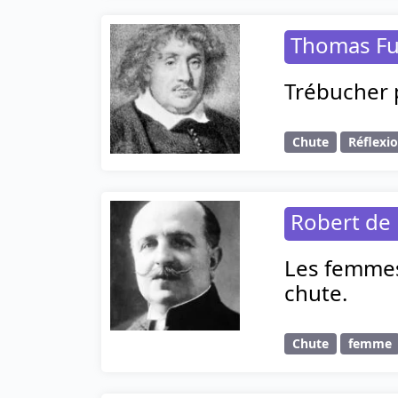
Thomas Fu
Trébucher 
Chute
Réflexi
Robert de 
Les femmes
chute.
Chute
femme