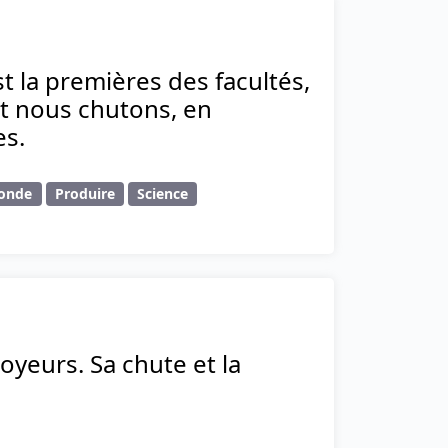
t la premières des facultés,
et nous chutons, en
es.
onde
Produire
Science
oyeurs. Sa chute et la