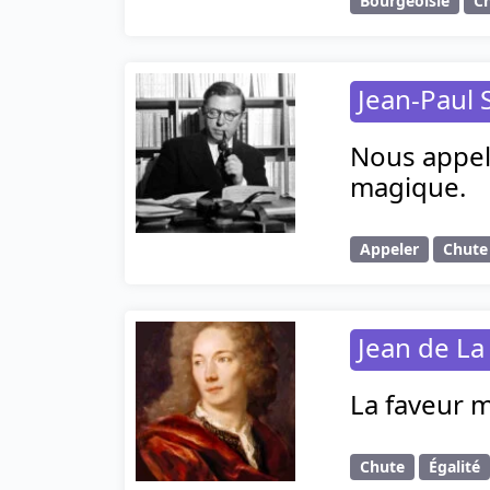
Bourgeoisie
C
Jean-Paul 
Nous appel
magique.
Appeler
Chute
Jean de La
La faveur 
Chute
Égalité