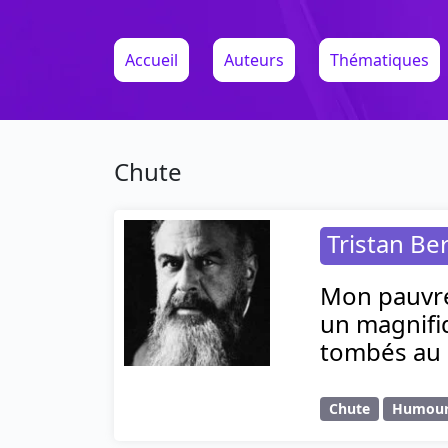
Accueil
Auteurs
Thématiques
Chute
Tristan Be
Mon pauvre 
un magnifi
tombés au 
Chute
Humou