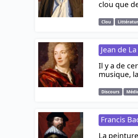
clou que de 
Clou
Littératu
Jean de La
Il y a de c
musique, la
Discours
Médio
Francis Ba
La peinture