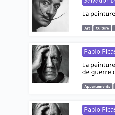
Salvador D
La peinture
Art
Culture
Pablo Pica
La peinture
de guerre o
Appartements
Pablo Pica