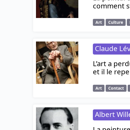
comment s’
Art
Culture
Claude Lév
L’art a per
et il le re
Art
Contact
Albert Wil
La peintur