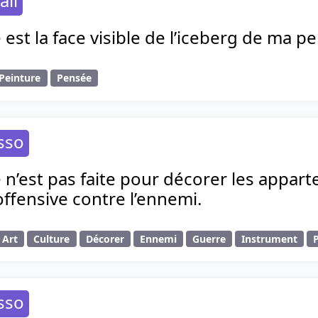
alí
 est la face visible de l’iceberg de ma p
Peinture
Pensée
sso
 n’est pas faite pour décorer les appar
ffensive contre l’ennemi.
Art
Culture
Décorer
Ennemi
Guerre
Instrument
sso