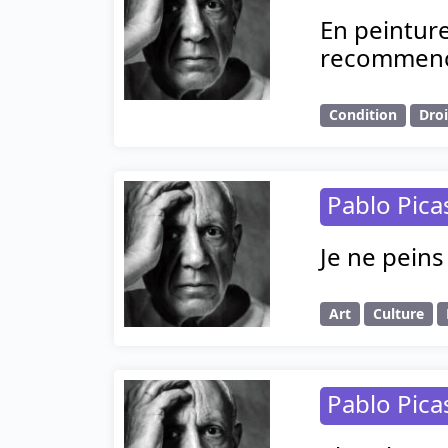
En peinture
recommenc
Condition
Droi
Pablo Pica
Je ne peins
Art
Culture
Pablo Pica