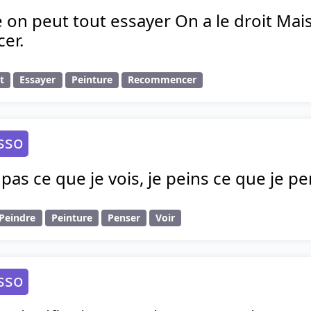
 on peut tout essayer On a le droit Mai
er.
t
Essayer
Peinture
Recommencer
sso
 pas ce que je vois, je peins ce que je pe
Peindre
Peinture
Penser
Voir
sso