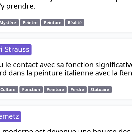
y prendre.
Mystère
Peintre
Peinture
Réalité
i-Strauss
du le contact avec sa fonction significati
perd dans la peinture italienne avec la Re
Culture
Fonction
Peinture
Perdre
Statuaire
lemetz
e moderne est devenue une bourse des v