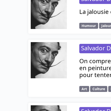
La jalousie
Humour
Jalou
Salvador D
On compren
en peinture
pour tente
Art
Culture