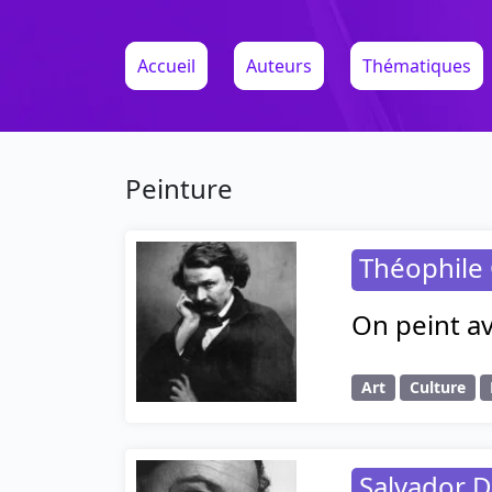
Accueil
Auteurs
Thématiques
Peinture
Théophile 
On peint av
Art
Culture
Salvador D