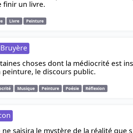
finir un livre.
re
Livre
Peinture
 Bruyère
ertaines choses dont la médiocrité est in
 peinture, le discours public.
crité
Musique
Peinture
Poésie
Réflexion
con
 ne saisira le mystère de la réalité que s