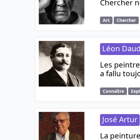
Chercher ne
Art
Chercher
Léon Daud
Les peintre
a fallu tou
Connaître
Expl
José Artur
La peinture