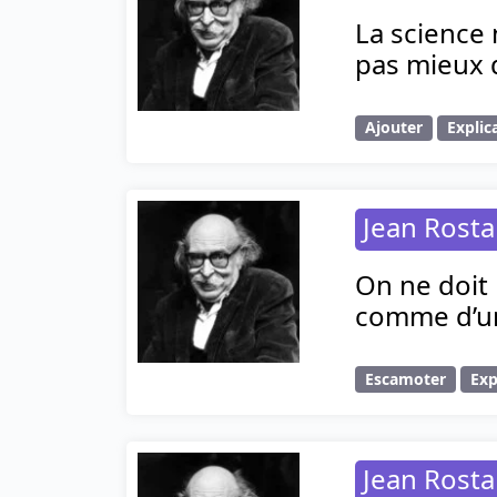
La science 
pas mieux q
Ajouter
Explic
Jean Rost
On ne doit 
comme d’un
Escamoter
Exp
Jean Rost