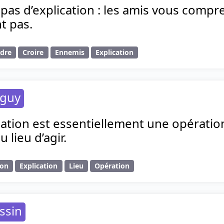
pas d’explication : les amis vous compr
t pas.
dre
Croire
Ennemis
Explication
éguy
ation est essentiellement une opération
u lieu d’agir.
ion
Explication
Lieu
Opération
ssin