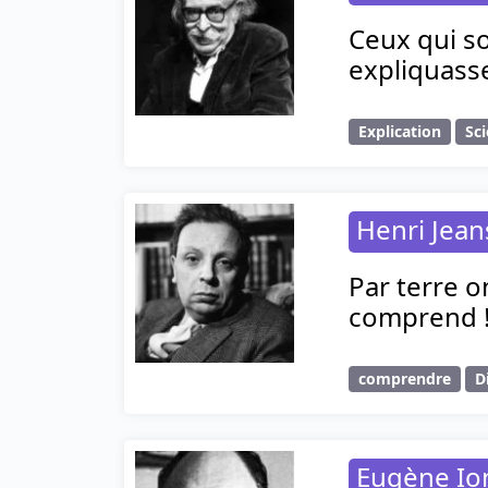
Ceux qui so
expliquasse
Explication
Sc
Henri Jea
Par terre on
comprend 
comprendre
D
Eugène Io