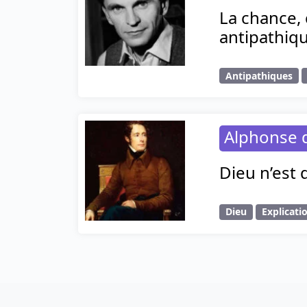
La chance, 
antipathiq
Antipathiques
Alphonse 
Dieu n’est
Dieu
Explicati