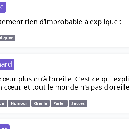
de
rictement rien d’improbable à expliquer.
pliquer
hard
 cœur plus qu’à l’oreille. C’est ce qui ex
cœur, et tout le monde n’a pas d’oreille
ion
Humour
Oreille
Parler
Succès