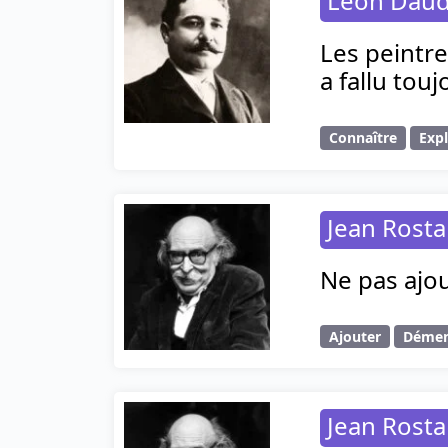
Léon Daud
Les peintre
a fallu tou
Connaître
Expl
Jean Rost
Ne pas ajou
Ajouter
Déme
Jean Rost