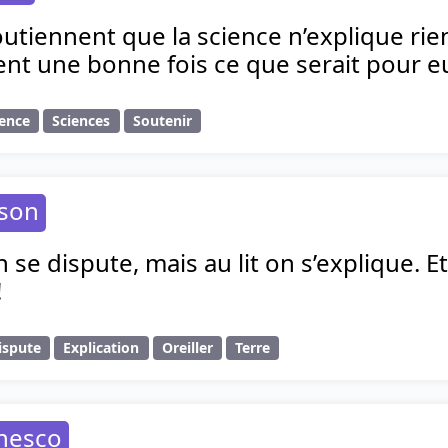
utiennent que la science n’explique rien,
nt une bonne fois ce que serait pour eu
ience
Sciences
Soutenir
nson
 se dispute, mais au lit on s’explique. Et 
!
ispute
Explication
Oreiller
Terre
nesco