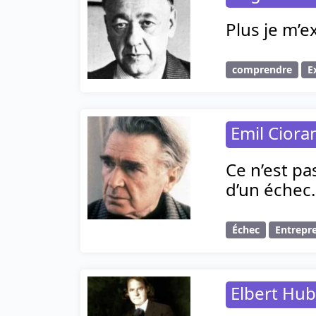
Plus je m’
comprendre
E
Emil Ciora
Ce n’est pa
d’un échec.
Échec
Entrepr
Elbert Hu