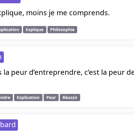
explique, moins je me comprends.
xplication
Explique
Philosophie
n
s la peur d’entreprendre, c’est la peur de
endre
Explication
Peur
Réussir
bbard