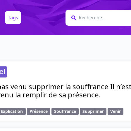
Tags
el
pas venu supprimer la souffrance Il n’es
 venu la remplir de sa présence.
Explication
Présence
Souffrance
Supprimer
Venir