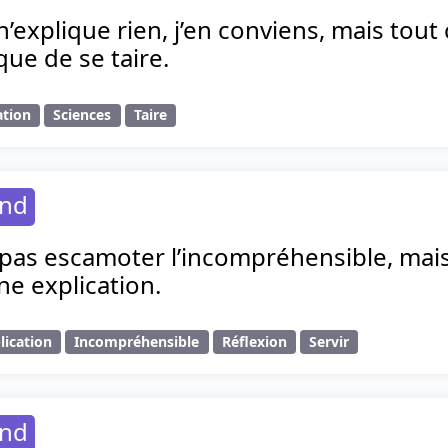
n’explique rien, j’en conviens, mais tout
ue de se taire.
ation
Sciences
Taire
and
pas escamoter l’incompréhensible, mais 
e explication.
lication
Incompréhensible
Réflexion
Servir
and