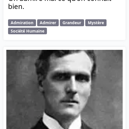
bien.
Admiration
Admirer
Grandeur
Mystère
Société Humaine