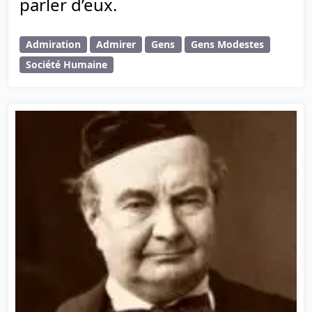
parler d’eux.
Admiration
Admirer
Gens
Gens Modestes
Société Humaine