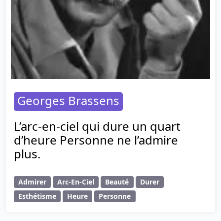
Georges Brassens
L’arc-en-ciel qui dure un quart
d’heure Personne ne l’admire
plus.
Admirer
Arc-En-Ciel
Beauté
Durer
Esthétisme
Heure
Personne