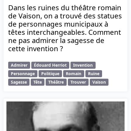
Dans les ruines du théâtre romain
de Vaison, on a trouvé des statues
de personnages municipaux à
têtes interchangeables. Comment
ne pas admirer la sagesse de
cette invention ?
Admirer
Édouard Herriot
Invention
Personnage
Politique
Romain
Ruine
Sagesse
Tête
Théâtre
Trouver
Vaison