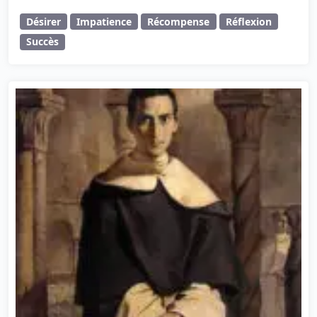
Désirer
Impatience
Récompense
Réflexion
Succès