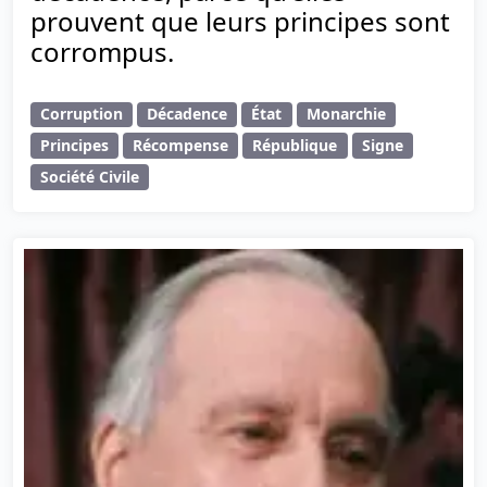
prouvent que leurs principes sont
corrompus.
Corruption
Décadence
État
Monarchie
Principes
Récompense
République
Signe
Société Civile